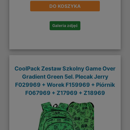
DO KOSZYKA
Galeria zdjęć
CoolPack Zestaw Szkolny Game Over
Gradient Green 5el. Plecak Jerry
F029969 + Worek F159969 + Piórnik
F067969 + Z17969 + Z18969