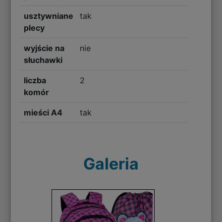
usztywniane
tak
plecy
wyjście na
nie
słuchawki
liczba
2
komór
mieści A4
tak
Galeria