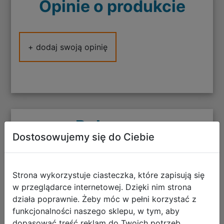
Opinie o produkcie
+ dodaj swoją opinię
Polecane
Dostosowujemy się do Ciebie
Strona wykorzystuje ciasteczka, które zapisują się
w przeglądarce internetowej. Dzięki nim strona
CoolPack Zestaw Szkolny Buddy 5el.
działa poprawnie. Żeby móc w pełni korzystać z
Plecak Jerry F029959 + Worek
funkcjonalności naszego sklepu, w tym, aby
F159959 + Piórnik F062959 +
dopasować treść reklam do Twoich potrzeb