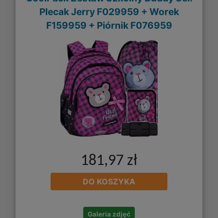
Plecak Jerry F029959 + Worek
F159959 + Piórnik F076959
181,97 zł
DO KOSZYKA
Galeria zdjęć