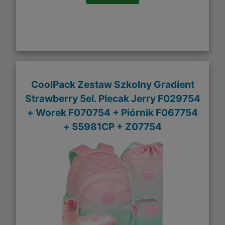
CoolPack Zestaw Szkolny Gradient
Strawberry 5el. Plecak Jerry F029754
+ Worek F070754 + Piórnik F067754
+ 55981CP + Z07754