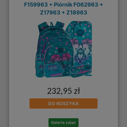
F159963 + Piórnik F062963 +
Z17963 + Z18963
232,95 zł
DO KOSZYKA
Galeria zdjęć