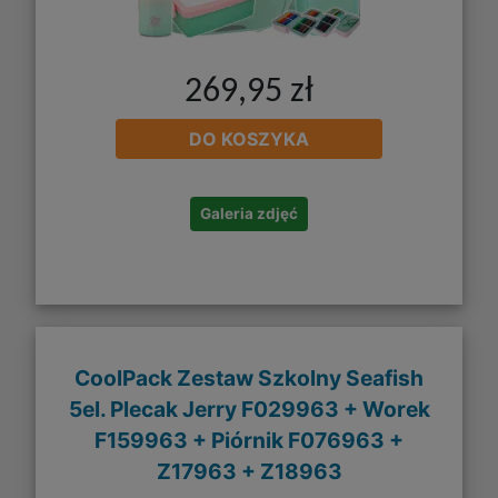
269,95 zł
DO KOSZYKA
Galeria zdjęć
CoolPack Zestaw Szkolny Seafish
5el. Plecak Jerry F029963 + Worek
F159963 + Piórnik F076963 +
Z17963 + Z18963