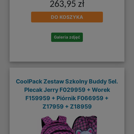
263,95 zł
DO KOSZYKA
Galeria zdjęć
CoolPack Zestaw Szkolny Buddy 5el.
Plecak Jerry F029959 + Worek
F159959 + Piórnik F066959 +
Z17959 + Z18959