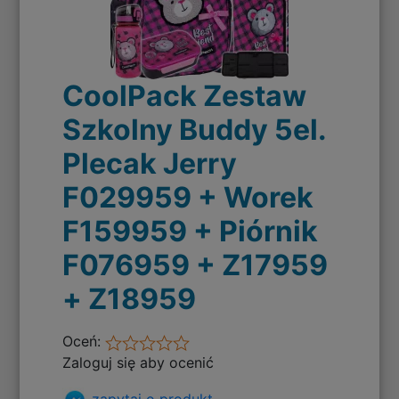
CoolPack Zestaw
Szkolny Buddy 5el.
Plecak Jerry
F029959 + Worek
F159959 + Piórnik
F076959 + Z17959
+ Z18959
Oceń:
Zaloguj się aby ocenić
zapytaj o produkt