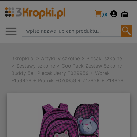
(
0
)
3kropki.pl
>
Artykuły szkolne
>
Plecaki szkolne
>
Zestawy szkolne
>
CoolPack Zestaw Szkolny
Buddy 5el. Plecak Jerry F029959 + Worek
F159959 + Piórnik F076959 + Z17959 + Z18959