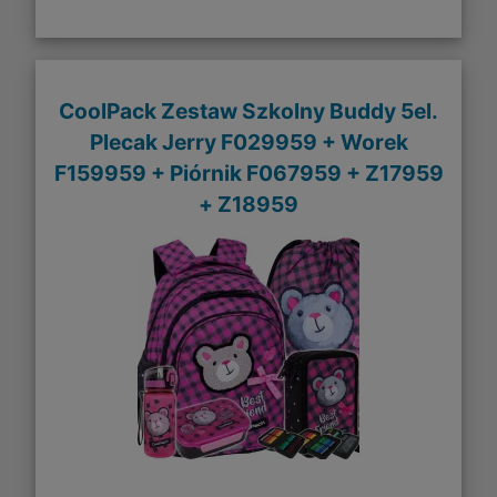
CoolPack Zestaw Szkolny Buddy 5el.
Plecak Jerry F029959 + Worek
F159959 + Piórnik F067959 + Z17959
+ Z18959