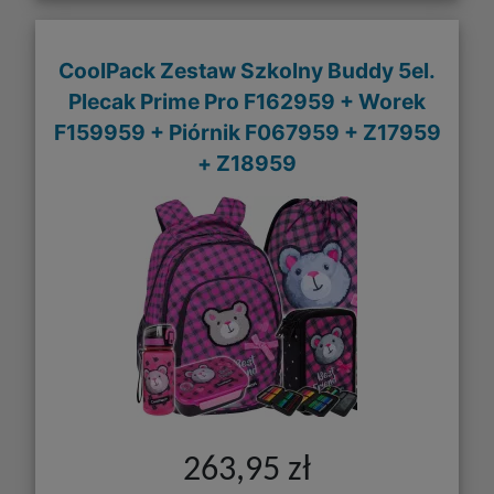
CoolPack Zestaw Szkolny Buddy 5el.
Plecak Prime Pro F162959 + Worek
F159959 + Piórnik F067959 + Z17959
+ Z18959
263,95 zł