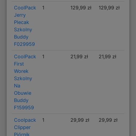
CoolPack
1
129,99 zł
129,99 zł
Jerry
Plecak
Szkolny
Buddy
F029959
CoolPack
1
21,99 zł
21,99 zł
First
Worek
Szkolny
Na
Obuwie
Buddy
F159959
Coolpack
1
29,99 zł
29,99 zł
Clipper
Piórnik