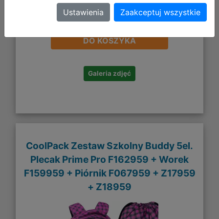
Ustawienia
Zaakceptuj wszystkie
229,95 zł
DO KOSZYKA
Galeria zdjęć
CoolPack Zestaw Szkolny Buddy 5el.
Plecak Prime Pro F162959 + Worek
F159959 + Piórnik F067959 + Z17959
+ Z18959