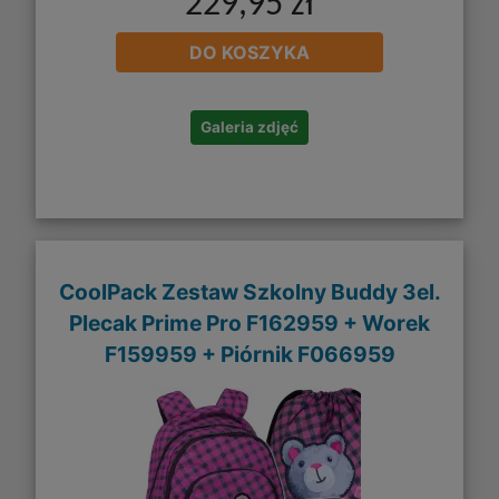
229,95 zł
DO KOSZYKA
Galeria zdjęć
CoolPack Zestaw Szkolny Buddy 3el.
Plecak Prime Pro F162959 + Worek
F159959 + Piórnik F066959