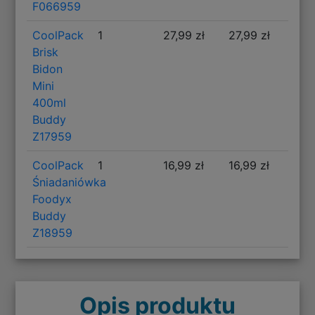
F066959
CoolPack
1
27,99 zł
27,99 zł
Brisk
Bidon
Mini
400ml
Buddy
Z17959
CoolPack
1
16,99 zł
16,99 zł
Śniadaniówka
Foodyx
Buddy
Z18959
Opis produktu