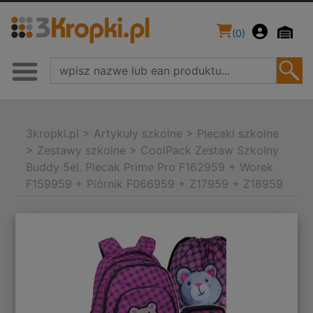
(
0
)
3kropki.pl
>
Artykuły szkolne
>
Plecaki szkolne
>
Zestawy szkolne
>
CoolPack Zestaw Szkolny
Buddy 5el. Plecak Prime Pro F162959 + Worek
F159959 + Piórnik F066959 + Z17959 + Z18959