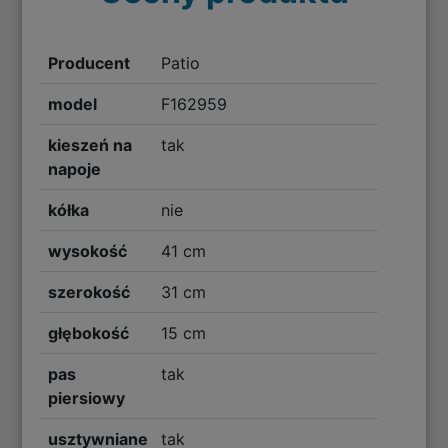
Producent
Patio
model
F162959
kieszeń na
tak
napoje
kółka
nie
wysokość
41 cm
szerokość
31 cm
głębokość
15 cm
pas
tak
piersiowy
usztywniane
tak