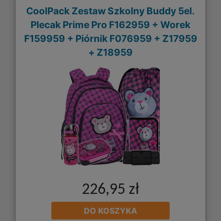
CoolPack Zestaw Szkolny Buddy 5el.
Plecak Prime Pro F162959 + Worek
F159959 + Piórnik F076959 + Z17959
+ Z18959
226,95 zł
DO KOSZYKA