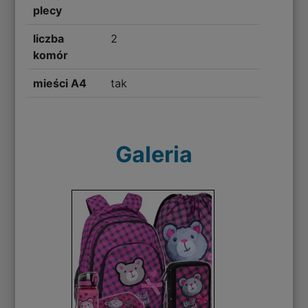
plecy
liczba
2
komór
mieści A4
tak
Galeria