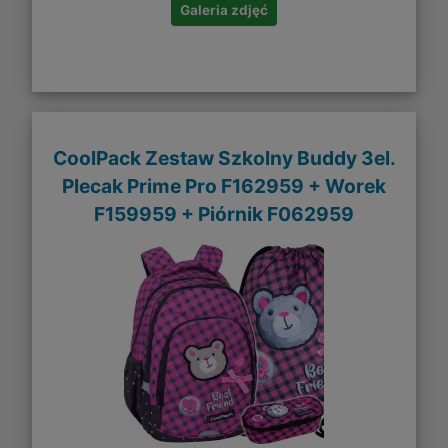
Galeria zdjęć
CoolPack Zestaw Szkolny Buddy 3el.
Plecak Prime Pro F162959 + Worek
F159959 + Piórnik F062959