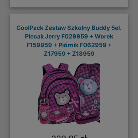
CoolPack Zestaw Szkolny Buddy 5el.
Plecak Jerry F029959 + Worek
F159959 + Piórnik F062959 +
Z17959 + Z18959