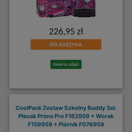
226,95 zł
DO KOSZYKA
Galeria zdjęć
CoolPack Zestaw Szkolny Buddy 3el.
Plecak Prime Pro F162959 + Worek
F159959 + Piórnik F076959