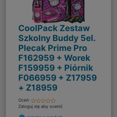
CoolPack Zestaw
Szkolny Buddy 5el.
Plecak Prime Pro
F162959 + Worek
F159959 + Piórnik
F066959 + Z17959
+ Z18959
Oceń:
Zaloguj się aby ocenić
zapytaj o produkt