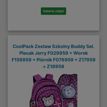
Galeria zdjęć
CoolPack Zestaw Szkolny Buddy 5el.
Plecak Jerry F029959 + Worek
F159959 + Piórnik F076959 + Z17959
+ Z18959