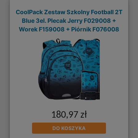
CoolPack Zestaw Szkolny Football 2T
Blue 3el. Plecak Jerry F029008 +
Worek F159008 + Piórnik F076008
180,97 zł
DO KOSZYKA