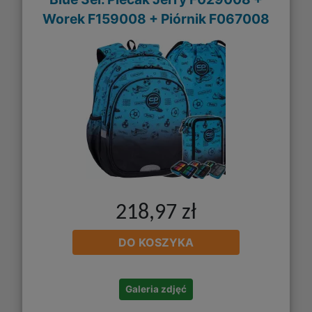
Worek F159008 + Piórnik F067008
218,97 zł
DO KOSZYKA
Galeria zdjęć