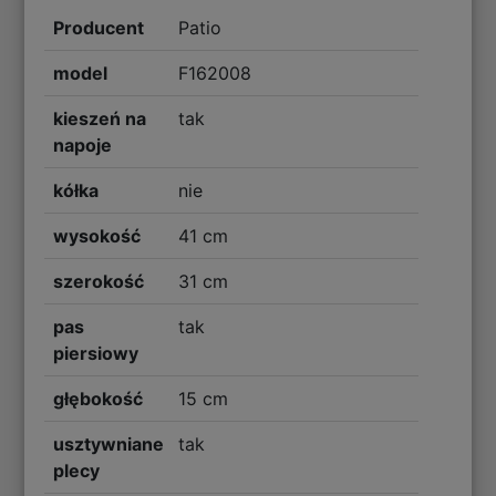
Producent
Patio
model
F162008
kieszeń na
tak
napoje
kółka
nie
wysokość
41 cm
szerokość
31 cm
pas
tak
piersiowy
głębokość
15 cm
usztywniane
tak
plecy