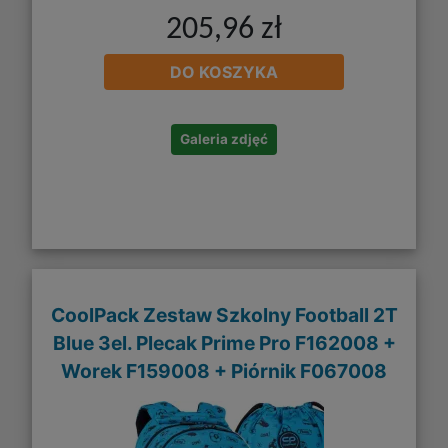
205,96 zł
DO KOSZYKA
Galeria zdjęć
CoolPack Zestaw Szkolny Football 2T
Blue 3el. Plecak Prime Pro F162008 +
Worek F159008 + Piórnik F067008