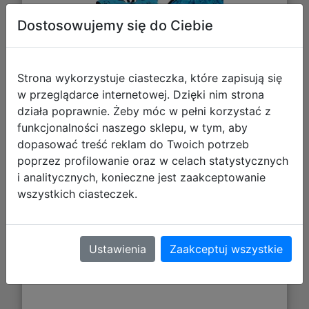
Dostosowujemy się do Ciebie
Strona wykorzystuje ciasteczka, które zapisują się
w przeglądarce internetowej. Dzięki nim strona
działa poprawnie. Żeby móc w pełni korzystać z
funkcjonalności naszego sklepu, w tym, aby
dopasować treść reklam do Twoich potrzeb
184,97 zł
poprzez profilowanie oraz w celach statystycznych
i analitycznych, konieczne jest zaakceptowanie
DO KOSZYKA
wszystkich ciasteczek.
Galeria zdjęć
Ustawienia
Zaakceptuj wszystkie