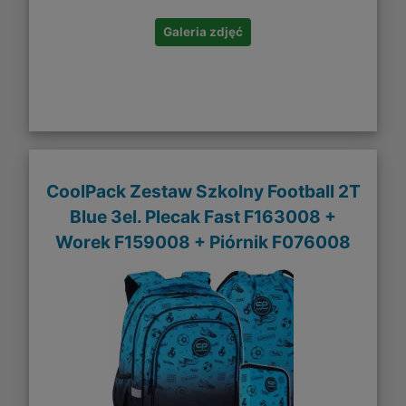
Galeria zdjęć
CoolPack Zestaw Szkolny Football 2T
Blue 3el. Plecak Fast F163008 +
Worek F159008 + Piórnik F076008