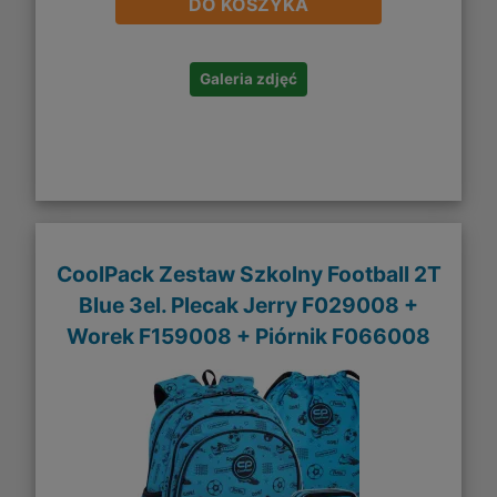
DO KOSZYKA
Galeria zdjęć
CoolPack Zestaw Szkolny Football 2T
Blue 3el. Plecak Jerry F029008 +
Worek F159008 + Piórnik F066008