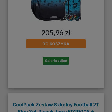
205,96 zł
DO KOSZYKA
Galeria zdjęć
CoolPack Zestaw Szkolny Football 2T
Blue 3el. Plecak Jerry F029008 +