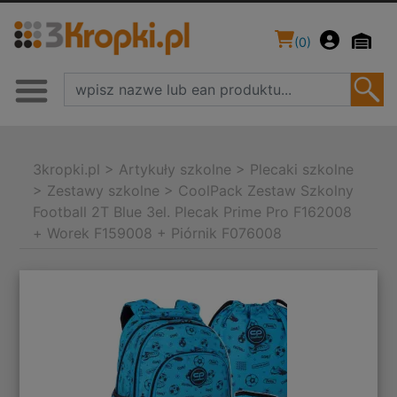
(
0
)
3kropki.pl
>
Artykuły szkolne
>
Plecaki szkolne
>
Zestawy szkolne
>
CoolPack Zestaw Szkolny
Football 2T Blue 3el. Plecak Prime Pro F162008
+ Worek F159008 + Piórnik F076008