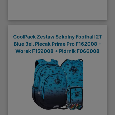
CoolPack Zestaw Szkolny Football 2T
Blue 3el. Plecak Prime Pro F162008 +
Worek F159008 + Piórnik F066008