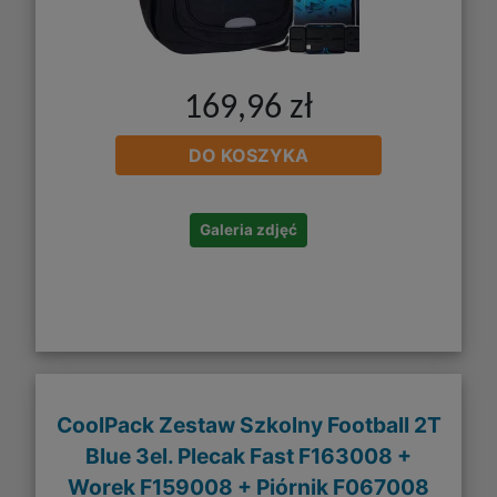
169,96 zł
DO KOSZYKA
Galeria zdjęć
CoolPack Zestaw Szkolny Football 2T
Blue 3el. Plecak Fast F163008 +
Worek F159008 + Piórnik F067008