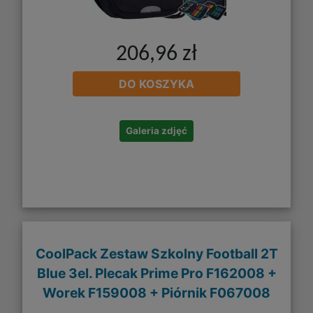
206,96 zł
DO KOSZYKA
Galeria zdjęć
CoolPack Zestaw Szkolny Football 2T
Blue 3el. Plecak Prime Pro F162008 +
Worek F159008 + Piórnik F067008