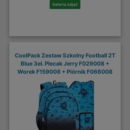
Galeria zdjęć
CoolPack Zestaw Szkolny Football 2T
Blue 3el. Plecak Jerry F029008 +
Worek F159008 + Piórnik F066008