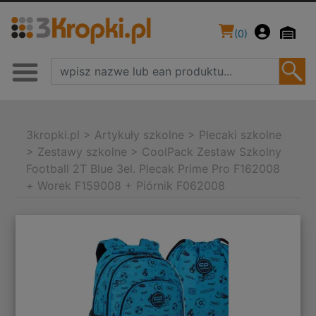
(
0
)
3kropki.pl
>
Artykuły szkolne
>
Plecaki szkolne
>
Zestawy szkolne
>
CoolPack Zestaw Szkolny
Football 2T Blue 3el. Plecak Prime Pro F162008
+ Worek F159008 + Piórnik F062008