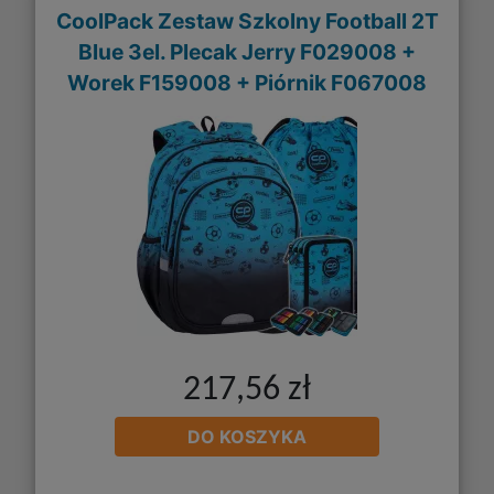
CoolPack Zestaw Szkolny Football 2T
Blue 3el. Plecak Jerry F029008 +
Worek F159008 + Piórnik F067008
217,56 zł
DO KOSZYKA