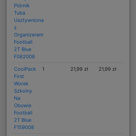
Piórnik
Tuba
Usztywniona
z
Organizerem
Football
2T Blue
F062008
CoolPack
1
21,99 zł
21,99 zł
First
Worek
Szkolny
Na
Obuwie
Football
2T Blue
F159008