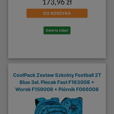
173,96 zł
DO KOSZYKA
Galeria zdjęć
CoolPack Zestaw Szkolny Football 2T
Blue 3el. Plecak Fast F163008 +
Worek F159008 + Piórnik F066008