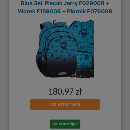
Blue 3el. Plecak Jerry F029008 +
Worek F159008 + Piórnik F076008
180,97 zł
DO KOSZYKA
Galeria zdjęć