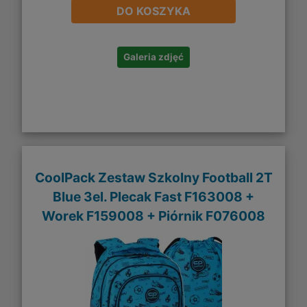
DO KOSZYKA
Galeria zdjęć
CoolPack Zestaw Szkolny Football 2T
Blue 3el. Plecak Fast F163008 +
Worek F159008 + Piórnik F076008