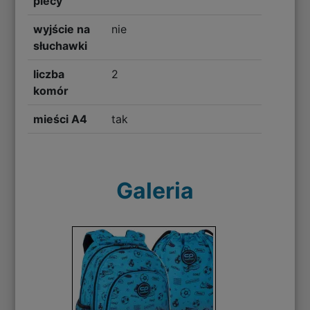
plecy
wyjście na
nie
słuchawki
liczba
2
komór
mieści A4
tak
Galeria