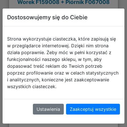
Worek F159008 + Piórnik F067008
Dostosowujemy się do Ciebie
Strona wykorzystuje ciasteczka, które zapisują się
w przeglądarce internetowej. Dzięki nim strona
działa poprawnie. Żeby móc w pełni korzystać z
funkcjonalności naszego sklepu, w tym, aby
dopasować treść reklam do Twoich potrzeb
poprzez profilowanie oraz w celach statystycznych
206,55 zł
i analitycznych, konieczne jest zaakceptowanie
wszystkich ciasteczek.
DO KOSZYKA
Ustawienia
Zaakceptuj wszystkie
Galeria zdjęć