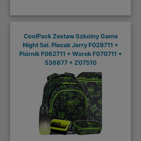
CoolPack Zestaw Szkolny Game
Night 5el. Plecak Jerry F029711 +
Piórnik F062711 + Worek F070711 +
536877 + Z07510