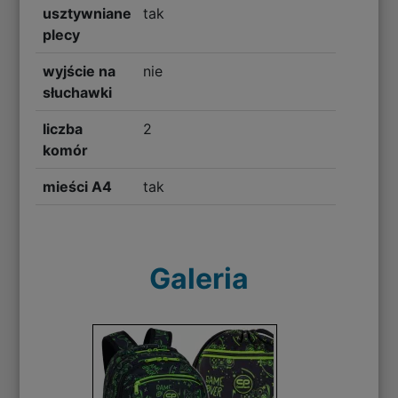
usztywniane
tak
plecy
wyjście na
nie
słuchawki
liczba
2
komór
mieści A4
tak
Galeria