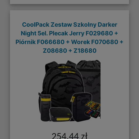
CoolPack Zestaw Szkolny Darker
Night 5el. Plecak Jerry F029680 +
Piórnik F066680 + Worek F070680 +
Z08680 + Z18680
254,44 zł