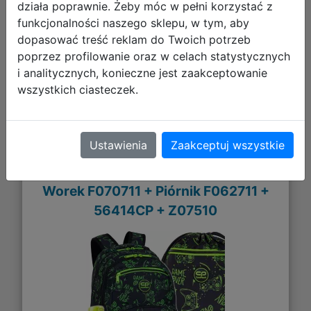
DO KOSZYKA
działa poprawnie. Żeby móc w pełni korzystać z
funkcjonalności naszego sklepu, w tym, aby
dopasować treść reklam do Twoich potrzeb
Galeria zdjęć
poprzez profilowanie oraz w celach statystycznych
i analitycznych, konieczne jest zaakceptowanie
wszystkich ciasteczek.
Ustawienia
Zaakceptuj wszystkie
CoolPack Zestaw Szkolny Game
Night 5el. Plecak Pick F099711 +
Worek F070711 + Piórnik F062711 +
56414CP + Z07510