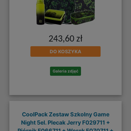
243,60 zł
DO KOSZYKA
Galeria zdjęć
CoolPack Zestaw Szkolny Game
Night 5el. Plecak Jerry F029711 +
Piórnik F066711 + Worek F070711 +