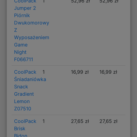
CoolPack
1
52,96 zł
52,96 zł
Jumper 2
Piórnik
Dwukomorowy
Z
Wyposażeniem
Game
Night
F066711
CoolPack
1
16,99 zł
16,99 zł
Śniadaniówka
Snack
Gradient
Lemon
Z07510
CoolPack
1
27,65 zł
27,65 zł
Brisk
Bidon