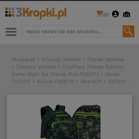
(
0
)
3kropki.pl
>
Artykuły szkolne
>
Plecaki szkolne
>
Zestawy szkolne
>
CoolPack Zestaw Szkolny
Game Night 5el. Plecak Pick F099711 + Worek
F070711 + Piórnik F066711 + 56414CP + Z07510