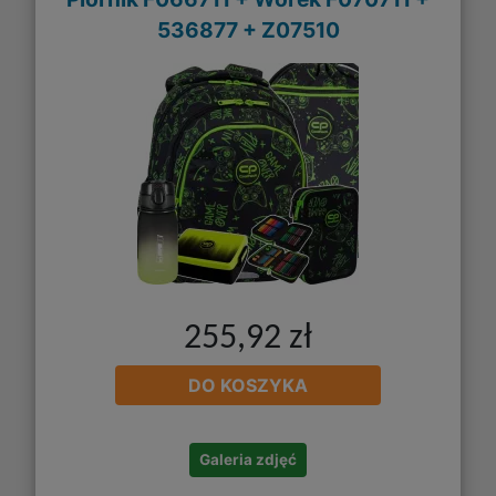
536877 + Z07510
255,92 zł
DO KOSZYKA
Galeria zdjęć