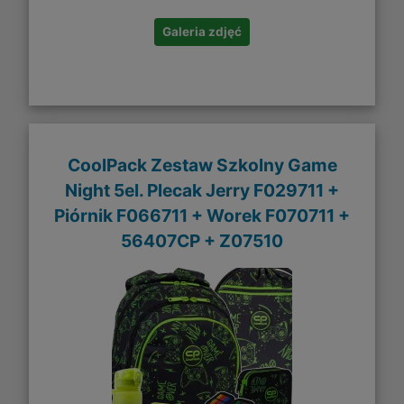
Galeria zdjęć
CoolPack Zestaw Szkolny Game
Night 5el. Plecak Jerry F029711 +
Piórnik F066711 + Worek F070711 +
56407CP + Z07510