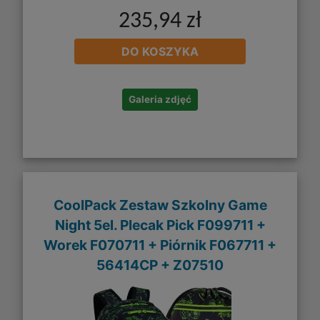
235,94 zł
DO KOSZYKA
Galeria zdjęć
CoolPack Zestaw Szkolny Game
Night 5el. Plecak Pick F099711 +
Worek F070711 + Piórnik F067711 +
56414CP + Z07510