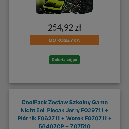
254,92 zł
DO KOSZYKA
Galeria zdjęć
CoolPack Zestaw Szkolny Game
Night 5el. Plecak Jerry F029711 +
Piórnik F062711 + Worek F070711 +
56407CP + Z07510