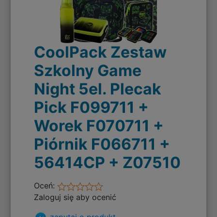
CoolPack Zestaw
Szkolny Game
Night 5el. Plecak
Pick F099711 +
Worek F070711 +
Piórnik F066711 +
56414CP + Z07510
Oceń:
Zaloguj się aby ocenić
zapytaj o produkt