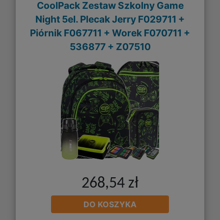
CoolPack Zestaw Szkolny Game
Night 5el. Plecak Jerry F029711 +
Piórnik F067711 + Worek F070711 +
536877 + Z07510
268,54 zł
DO KOSZYKA