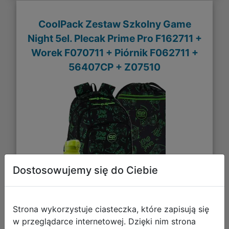
CoolPack Zestaw Szkolny Game
Night 5el. Plecak Prime Pro F162711 +
Worek F070711 + Piórnik F062711 +
56407CP + Z07510
Dostosowujemy się do Ciebie
234,94 zł
Strona wykorzystuje ciasteczka, które zapisują się
w przeglądarce internetowej. Dzięki nim strona