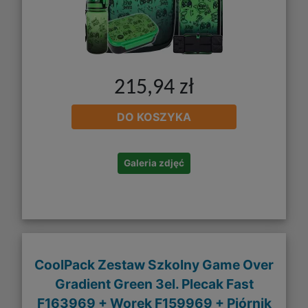
215,94 zł
DO KOSZYKA
Galeria zdjęć
CoolPack Zestaw Szkolny Game Over
Gradient Green 3el. Plecak Fast
F163969 + Worek F159969 + Piórnik