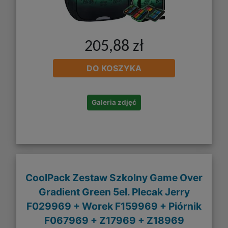
205,88 zł
DO KOSZYKA
Galeria zdjęć
CoolPack Zestaw Szkolny Game Over
Gradient Green 5el. Plecak Jerry
F029969 + Worek F159969 + Piórnik
F067969 + Z17969 + Z18969