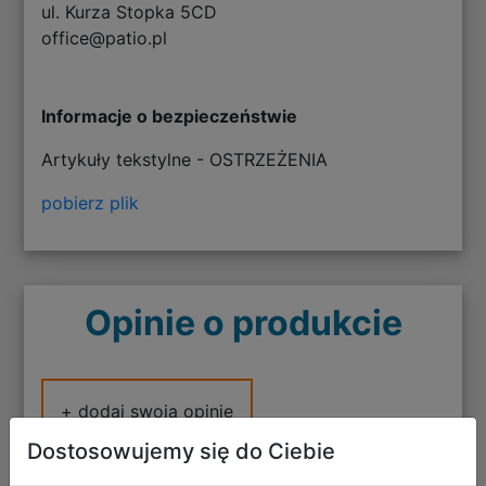
ul. Kurza Stopka 5CD
office@patio.pl
Informacje o bezpieczeństwie
Artykuły tekstylne - OSTRZEŻENIA
pobierz plik
Opinie o produkcie
+ dodaj swoją opinię
Dostosowujemy się do Ciebie