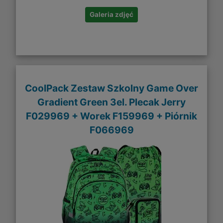
Galeria zdjęć
CoolPack Zestaw Szkolny Game Over
Gradient Green 3el. Plecak Jerry
F029969 + Worek F159969 + Piórnik
F066969