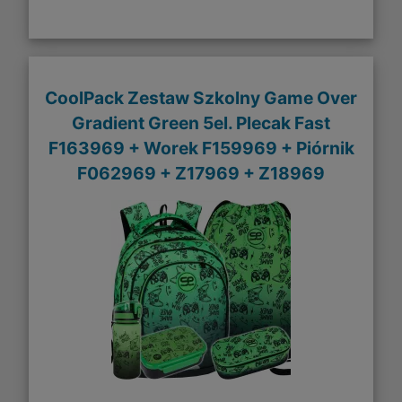
CoolPack Zestaw Szkolny Game Over
Gradient Green 5el. Plecak Fast
F163969 + Worek F159969 + Piórnik
F062969 + Z17969 + Z18969