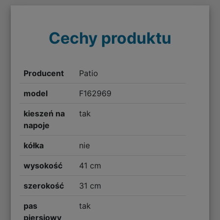
Cechy produktu
Producent
Patio
model
F162969
kieszeń na
tak
napoje
kółka
nie
wysokość
41 cm
szerokość
31 cm
pas
tak
piersiowy