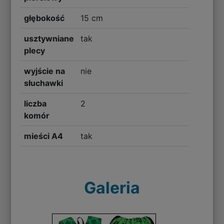
głębokość
15 cm
usztywniane
tak
plecy
wyjście na
nie
słuchawki
liczba
2
komór
mieści A4
tak
Galeria