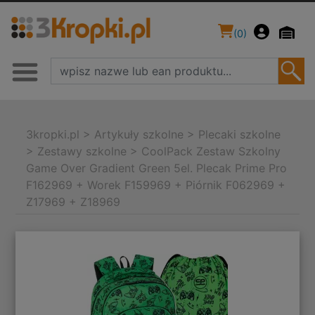
(
0
)
3kropki.pl
>
Artykuły szkolne
>
Plecaki szkolne
>
Zestawy szkolne
>
CoolPack Zestaw Szkolny
Game Over Gradient Green 5el. Plecak Prime Pro
F162969 + Worek F159969 + Piórnik F062969 +
Z17969 + Z18969