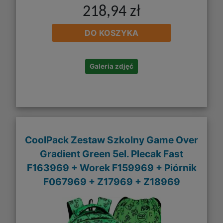
218,94 zł
DO KOSZYKA
Galeria zdjęć
CoolPack Zestaw Szkolny Game Over
Gradient Green 5el. Plecak Fast
F163969 + Worek F159969 + Piórnik
F067969 + Z17969 + Z18969