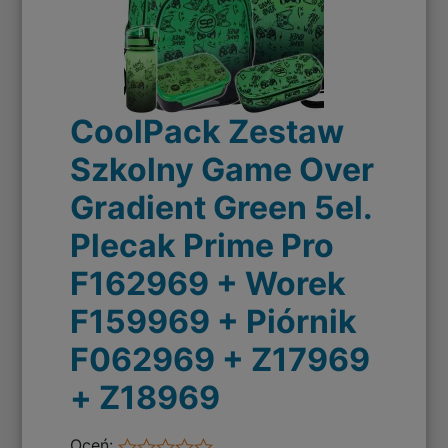
CoolPack Zestaw
Szkolny Game Over
Gradient Green 5el.
Plecak Prime Pro
F162969 + Worek
F159969 + Piórnik
F062969 + Z17969
+ Z18969
Oceń: