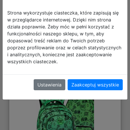
Strona wykorzystuje ciasteczka, które zapisują się
w przeglądarce internetowej. Dzięki nim strona
Polecane
działa poprawnie. Żeby móc w pełni korzystać z
funkcjonalności naszego sklepu, w tym, aby
dopasować treść reklam do Twoich potrzeb
poprzez profilowanie oraz w celach statystycznych
i analitycznych, konieczne jest zaakceptowanie
CoolPack Zestaw Szkolny Game Over
wszystkich ciasteczek.
Gradient Green 5el. Plecak Fast
F163969 + Worek F159969 + Piórnik
Ustawienia
Zaakceptuj wszystkie
F076969 + Z17969 + Z18969