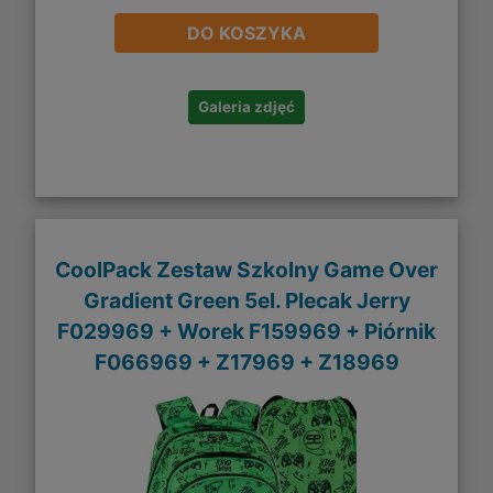
DO KOSZYKA
Galeria zdjęć
CoolPack Zestaw Szkolny Game Over
Gradient Green 5el. Plecak Jerry
F029969 + Worek F159969 + Piórnik
F066969 + Z17969 + Z18969