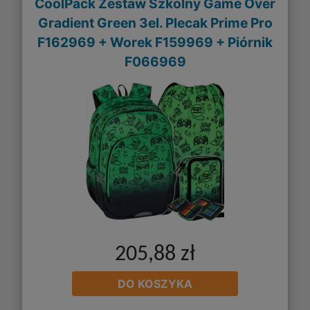
CoolPack Zestaw Szkolny Game Over
Gradient Green 3el. Plecak Prime Pro
F162969 + Worek F159969 + Piórnik
F066969
205,88 zł
DO KOSZYKA