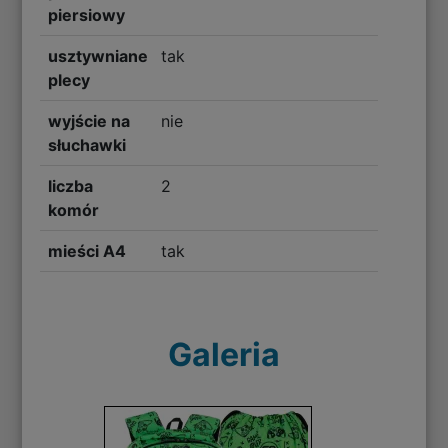
piersiowy
usztywniane
tak
plecy
wyjście na
nie
słuchawki
liczba
2
komór
mieści A4
tak
Galeria