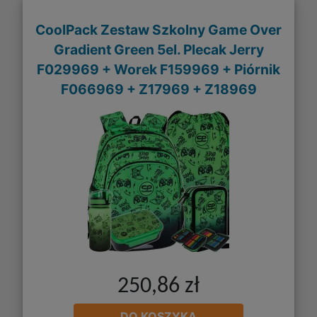
CoolPack Zestaw Szkolny Game Over
Gradient Green 5el. Plecak Jerry
F029969 + Worek F159969 + Piórnik
F066969 + Z17969 + Z18969
250,86 zł
DO KOSZYKA