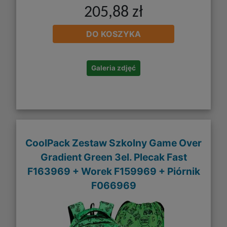
205,88 zł
DO KOSZYKA
Galeria zdjęć
CoolPack Zestaw Szkolny Game Over
Gradient Green 3el. Plecak Fast
F163969 + Worek F159969 + Piórnik
F066969