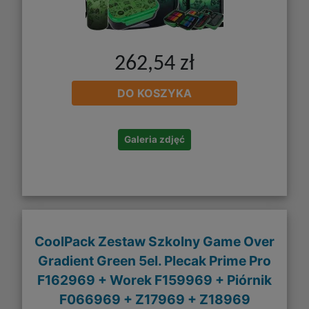
262,54 zł
DO KOSZYKA
Galeria zdjęć
CoolPack Zestaw Szkolny Game Over
Gradient Green 5el. Plecak Prime Pro
F162969 + Worek F159969 + Piórnik
F066969 + Z17969 + Z18969