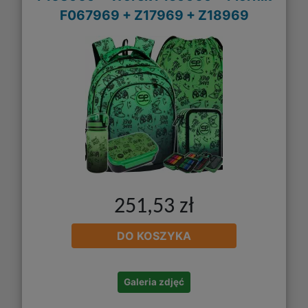
F067969 + Z17969 + Z18969
251,53 zł
DO KOSZYKA
Galeria zdjęć