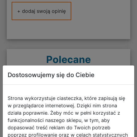
+ dodaj swoją opinię
Polecane
Dostosowujemy się do Ciebie
CoolPack Zestaw Szkolny Game Over
Strona wykorzystuje ciasteczka, które zapisują się
Gradient Green 5el. Plecak Fast
w przeglądarce internetowej. Dzięki nim strona
działa poprawnie. Żeby móc w pełni korzystać z
F163969 + Worek F159969 + Piórnik
funkcjonalności naszego sklepu, w tym, aby
F076969 + Z17969 + Z18969
dopasować treść reklam do Twoich potrzeb
poprzez profilowanie oraz w celach statystycznych