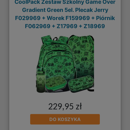
CoolPack Zestaw Szkolny Game Over
Gradient Green 5el. Plecak Jerry
F029969 + Worek F159969 + Piórnik
F062969 + Z17969 + Z18969
229,95 zł
DO KOSZYKA