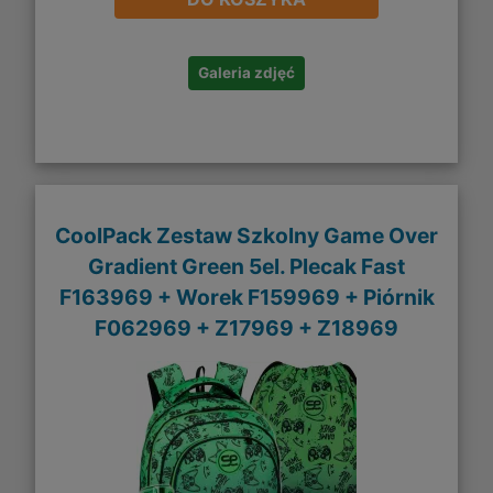
Galeria zdjęć
CoolPack Zestaw Szkolny Game Over
Gradient Green 5el. Plecak Fast
F163969 + Worek F159969 + Piórnik
F062969 + Z17969 + Z18969