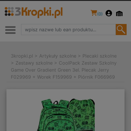
(
0
)
3kropki.pl
>
Artykuły szkolne
>
Plecaki szkolne
>
Zestawy szkolne
>
CoolPack Zestaw Szkolny
Game Over Gradient Green 3el. Plecak Jerry
F029969 + Worek F159969 + Piórnik F066969