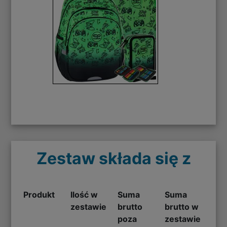
Zestaw składa się z
Produkt
Ilość w
Suma
Suma
zestawie
brutto
brutto w
poza
zestawie