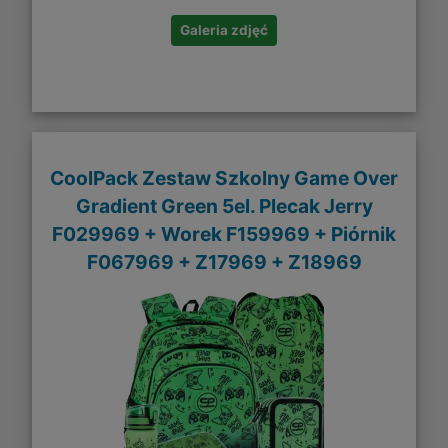
Galeria zdjęć
CoolPack Zestaw Szkolny Game Over
Gradient Green 5el. Plecak Jerry
F029969 + Worek F159969 + Piórnik
F067969 + Z17969 + Z18969