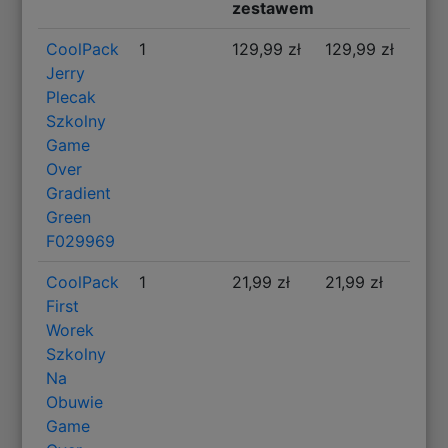
zestawem
CoolPack
1
129,99 zł
129,99 zł
Jerry
Plecak
Szkolny
Game
Over
Gradient
Green
F029969
CoolPack
1
21,99 zł
21,99 zł
First
Worek
Szkolny
Na
Obuwie
Game