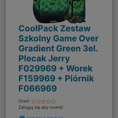
CoolPack Zestaw
Szkolny Game Over
Gradient Green 3el.
Plecak Jerry
F029969 + Worek
F159969 + Piórnik
F066969
Oceń:
Zaloguj się aby ocenić
zapytaj o produkt