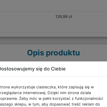
139,99 zł
Opis produktu
ieżowy Gradient Costa F099758
Dostosowujemy się do Ciebie
ymałego poliestru. Główne zalety plecaka to dwie komory,
ecak Pick zapewni Ci miejsce na wszelkie niezbędne przedm
trona wykorzystuje ciasteczka, które zapisują się w
sz - spakuj swoje rzeczy w zorganizowany i uporządkowan
rzeglądarce internetowej. Dzięki nim strona działa
w wielu niebanalnych wzorach i kolorach przyciąga spojrzen
oprawnie. Żeby móc w pełni korzystać z funkcjonalności
aszego sklepu, w tym, aby dopasować treść reklam do