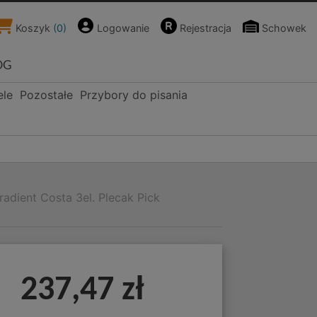
Koszyk
(
0
)
Logowanie
Rejestracja
Schowek
OG
ele
Pozostałe
Przybory do pisania
adient Costa 3el. Plecak Pick
237,47 zł