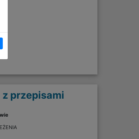
 z przepisami
twie
ZEŻENIA