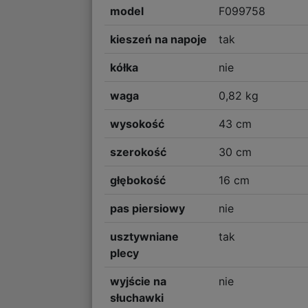
model
F099758
kieszeń na napoje
tak
kółka
nie
waga
0,82 kg
wysokość
43 cm
szerokość
30 cm
głębokość
16 cm
pas piersiowy
nie
usztywniane
tak
plecy
wyjście na
nie
słuchawki