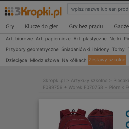
Gry
Klucze do gier
Gry bez prądu
Gadże
Art. biurowe
Art. papiernicze
Art. plastyczne
Nerki
Pi
Przybory geometryczne
Śniadaniówki i bidony
Torby
Zestawy szkolne
Dziecięce
Młodzieżowe
Na kółkach
3kropki.pl
>
Artykuły szkolne
>
Plecak
F099758 + Worek F070758 + Piórnik 