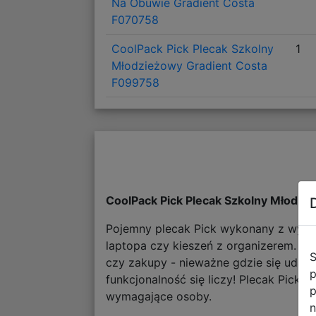
Na Obuwie Gradient Costa
F070758
CoolPack Pick Plecak Szkolny
1
Młodzieżowy Gradient Costa
F099758
CoolPack Pick Plecak Szkolny Młodz
Pojemny plecak Pick wykonany z wytrz
laptopa czy kieszeń z organizerem. Pl
S
czy zakupy - nieważne gdzie się udaje
p
funkcjonalność się liczy! Plecak Pick 
p
wymagające osoby.
n