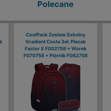
Polecane
CoolPack Zestaw Szkolny
k
Gradient Costa 3el. Plecak
+
Factor X F002758 + Worek
F070758 + Piórnik F062758