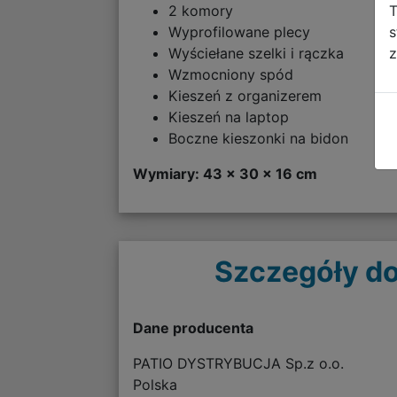
T
2 komory
s
Wyprofilowane plecy
z
Wyściełane szelki i rączka
Wzmocniony spód
Kieszeń z organizerem
Kieszeń na laptop
Boczne kieszonki na bidon
Wymiary: 43 x 30 x 16 cm
Szczegóły do
Dane producenta
PATIO DYSTRYBUCJA Sp.z o.o.
Polska