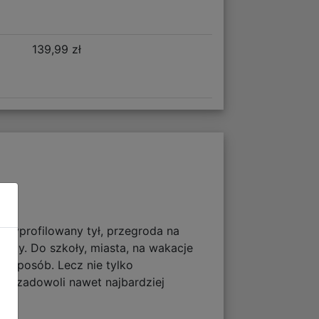
139,99 zł
 wyprofilowany tył, przegroda na
ioty. Do szkoły, miasta, na wakacje
y sposób. Lecz nie tylko
ia i zadowoli nawet najbardziej