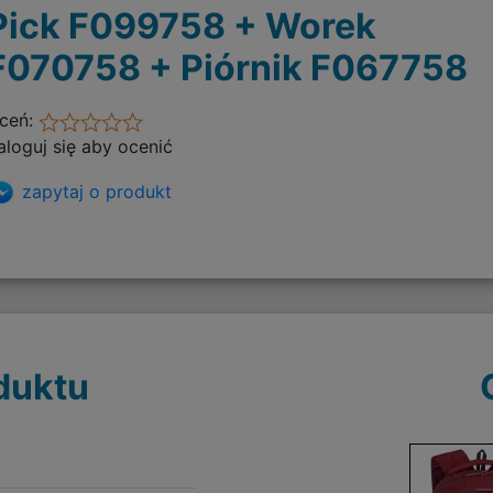
Pick F099758 + Worek
F070758 + Piórnik F067758
ceń:
aloguj się aby ocenić
zapytaj o produkt
duktu