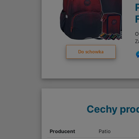
O
Z
Do schowka
Cechy pro
Producent
Patio