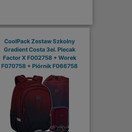
CoolPack Zestaw Szkolny
Gradient Costa 3el. Plecak
Factor X F002758 + Worek
F070758 + Piórnik F066758