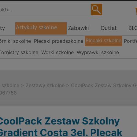
Artykuły szkolne
ty
Zabawki
Outlet
BL
Plecaki szkolne
órniki szkolne
Plecaki przedszkolne
Portf
Tornistry szkolne
Worki szkolne
Wyprawki szkolne
i szkolne
>
Zestawy szkolne
>
CoolPack Zestaw Szkolny Gr
F067758
CoolPack Zestaw Szkolny
Gradient Costa 3el. Plecak