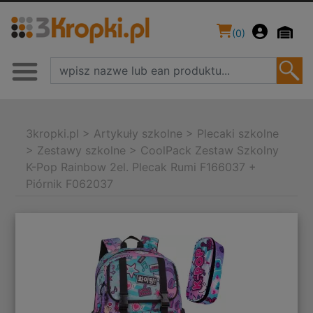
(
0
)
3kropki.pl
>
Artykuły szkolne
>
Plecaki szkolne
>
Zestawy szkolne
>
CoolPack Zestaw Szkolny
K-Pop Rainbow 2el. Plecak Rumi F166037 +
Piórnik F062037