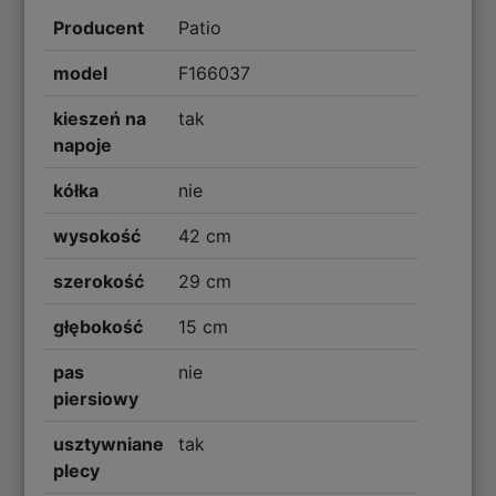
Producent
Patio
model
F166037
kieszeń na
tak
napoje
kółka
nie
wysokość
42 cm
szerokość
29 cm
głębokość
15 cm
pas
nie
piersiowy
usztywniane
tak
plecy