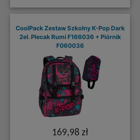
CoolPack Zestaw Szkolny K-Pop Dark
2el. Plecak Rumi F166036 + Piórnik
F060036
169,98 zł