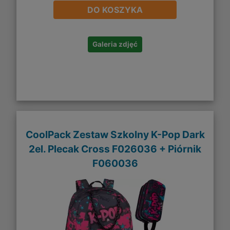
DO KOSZYKA
Galeria zdjęć
CoolPack Zestaw Szkolny K-Pop Dark
2el. Plecak Cross F026036 + Piórnik
F060036