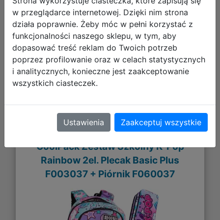
Strona wykorzystuje ciasteczka, które zapisują się
172,98 zł
w przeglądarce internetowej. Dzięki nim strona
działa poprawnie. Żeby móc w pełni korzystać z
DO KOSZYKA
funkcjonalności naszego sklepu, w tym, aby
dopasować treść reklam do Twoich potrzeb
poprzez profilowanie oraz w celach statystycznych
Galeria zdjęć
i analitycznych, konieczne jest zaakceptowanie
wszystkich ciasteczek.
Ustawienia
Zaakceptuj wszystkie
CoolPack Zestaw Szkolny K-Pop
Rainbow 2el. Plecak Basic Plus
F003037 + Piórnik F060037