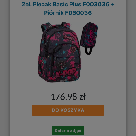
2el. Plecak Basic Plus F003036 +
Piórnik F060036
176,98 zł
DO KOSZYKA
Galeria zdjęć