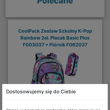
Polecane
CoolPack Zestaw Szkolny K-Pop
Rainbow 2el. Plecak Basic Plus
F003037 + Piórnik F062037
Dostosowujemy się do Ciebie