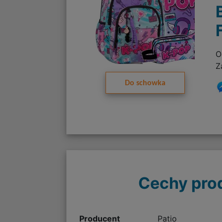
O
Z
Do schowka
Cechy pro
Producent
Patio