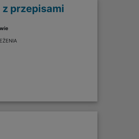
 z przepisami
twie
ZEŻENIA