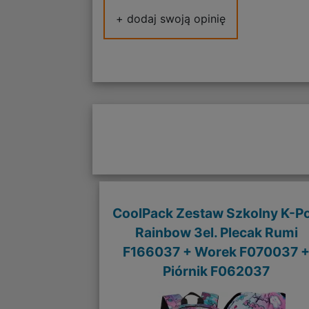
+ dodaj swoją opinię
CoolPack Zestaw Szkolny K-P
Rainbow 3el. Plecak Rumi
F166037 + Worek F070037 
Piórnik F062037