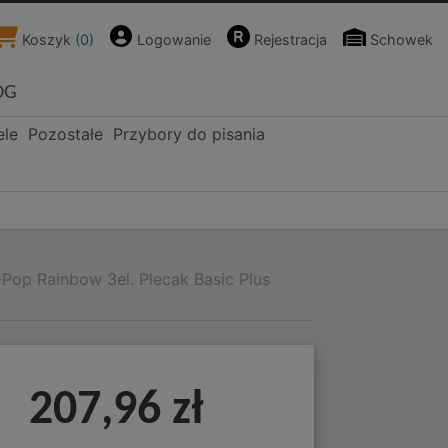
Koszyk
(
0
)
Logowanie
Rejestracja
Schowek
OG
ele
Pozostałe
Przybory do pisania
Pop Rainbow 3el. Plecak Basic Plus
207,96 zł