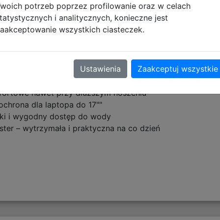
woich potrzeb poprzez profilowanie oraz w celach
kcjonalność i cudowny, pastelowy K-popowy klimat.
tatystycznych i analitycznych, konieczne jest
aakceptowanie wszystkich ciasteczek.
= codzienny must-have w słodkiej wersji.
Ustawienia
Zaakceptuj wszystkie
zacja wszystkich rzeczy
i dobrze wentylowane
omfortowe nawet przy dłuższym noszeniu
ochrona dla laptopa do 17""
bki i wygodny dostęp do wody
ter – wytrzymała i praktyczna na co dzień