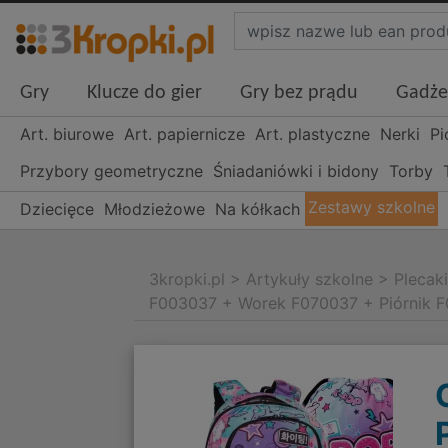
Gry
Klucze do gier
Gry bez prądu
Gadże
Art. biurowe
Art. papiernicze
Art. plastyczne
Nerki
Pi
Przybory geometryczne
Śniadaniówki i bidony
Torby
Zestawy szkolne
Dziecięce
Młodzieżowe
Na kółkach
3kropki.pl
>
Artykuły szkolne
>
Plecak
F003037 + Worek F070037 + Piórnik 