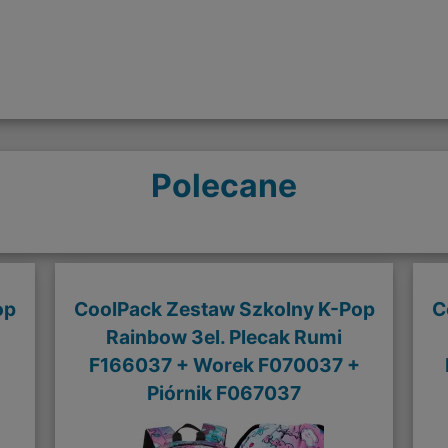
Polecane
op
CoolPack Zestaw Szkolny K-Pop
C
Rainbow 3el. Plecak Rumi
+
F166037 + Worek F070037 +
Piórnik F067037