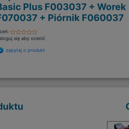
Basic Plus F003037 + Worek
F070037 + Piórnik F060037
ceń:
aloguj się aby ocenić
zapytaj o produkt
duktu