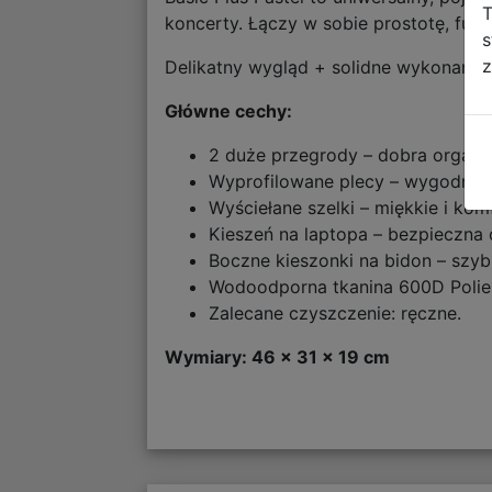
T
koncerty. Łączy w sobie prostotę, fun
s
z
Delikatny wygląd + solidne wykonanie 
Główne cechy:
2 duże przegrody – dobra organi
Wyprofilowane plecy – wygodne 
Wyściełane szelki – miękkie i k
Kieszeń na laptopa – bezpieczna 
Boczne kieszonki na bidon – szy
Wodoodporna tkanina 600D Polies
Zalecane czyszczenie: ręczne.
Wymiary: 46 × 31 × 19 cm