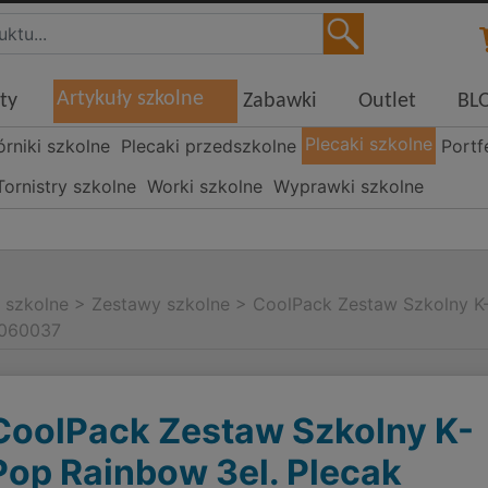
Artykuły szkolne
ty
Zabawki
Outlet
BL
Plecaki szkolne
órniki szkolne
Plecaki przedszkolne
Portf
Tornistry szkolne
Worki szkolne
Wyprawki szkolne
i szkolne
>
Zestawy szkolne
>
CoolPack Zestaw Szkolny K-
F060037
CoolPack Zestaw Szkolny K-
Pop Rainbow 3el. Plecak