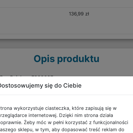
136,99 zł
Opis produktu
 K-Pop Rainbow F003037
Dostosowujemy się do Ciebie
onie to idealny wybór dla fanek K-popu, które kochają delik
trona wykorzystuje ciasteczka, które zapisują się w
 miętowa zieleń, lawendowy fiolet i jasny błękit) tworzą ba
rzeglądarce internetowej. Dzięki nim strona działa
uje się w KPop aesthetic.
oprawnie. Żeby móc w pełni korzystać z funkcjonalności
aszego sklepu, w tym, aby dopasować treść reklam do
ny i piękny plecak, który świetnie sprawdzi się do szkoły, u