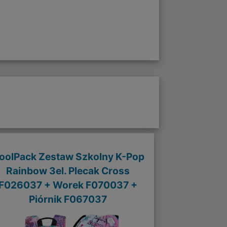
oolPack Zestaw Szkolny K-Pop
Rainbow 3el. Plecak Cross
F026037 + Worek F070037 +
Piórnik F067037