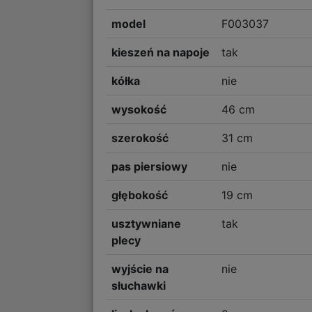
model
F003037
kieszeń na napoje
tak
kółka
nie
wysokość
46 cm
szerokość
31 cm
pas piersiowy
nie
głębokość
19 cm
usztywniane
tak
plecy
wyjście na
nie
słuchawki