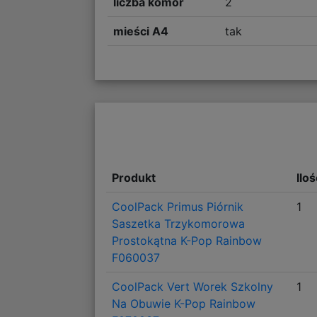
liczba komór
2
mieści A4
tak
Produkt
Ilo
CoolPack Primus Piórnik
1
Saszetka Trzykomorowa
Prostokątna K-Pop Rainbow
F060037
CoolPack Vert Worek Szkolny
1
Na Obuwie K-Pop Rainbow