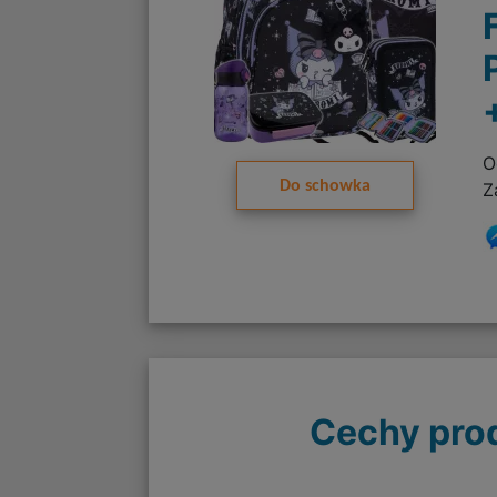
O
Do schowka
Z
Cechy pro