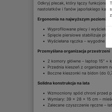
T
Odkryj plecak, który łączy funkcjonaln
s
nastolatków i fanów japońskiego kawaii
z
Ergonomia na najwyższym poziomie
Wyprofilowane plecy i wyściełane
Spięcie piersiowe stabilizuje pl
Wyściełana rączka – wygodne prz
Przemyślana organizacja przestrzeni
2 komory główne – laptop 15" + ks
Przednia kieszeń z organizerem na
Boczne kieszonki na bidon (do 0,
Solidna konstrukcja na lata
Wzmocniony spód chroni przed pr
Wymiary: 39 x 28 x 15 cm – mieśc
Zalecane czyszczenie ręczne – ła