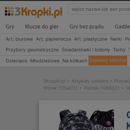
Gry
Klucze do gier
Gry bez prądu
Gadże
Art. biurowe
Art. papiernicze
Art. plastyczne
Nerki
Pi
Przybory geometryczne
Śniadaniówki i bidony
Torby
Zestawy szkolne
Dziecięce
Młodzieżowe
Na kółkach
3kropki.pl
>
Artykuły szkolne
>
Plecak
Worek F054031 + Piórnik F066031 + 