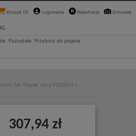
Koszyk
(
0
)
Logowanie
Rejestracja
Schowek
OG
ele
Pozostałe
Przybory do pisania
romi 5el. Plecak Jerry F029031 +
307,94 zł