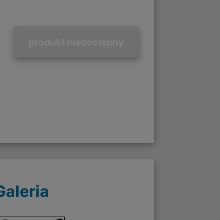
R
produkt niedostępny
Galeria