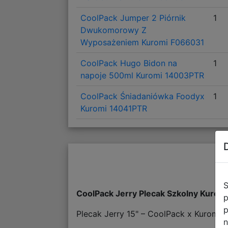
CoolPack Jumper 2 Piórnik
1
Dwukomorowy Z
Wyposażeniem Kuromi F066031
CoolPack Hugo Bidon na
1
napoje 500ml Kuromi 14003PTR
CoolPack Śniadaniówka Foodyx
1
Kuromi 14041PTR
S
CoolPack Jerry Plecak Szkolny Kurom
p
p
Plecak Jerry 15" – CoolPack x Kuromi:
n