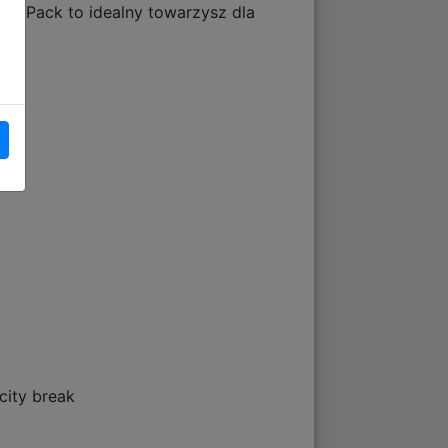
CoolPack to idealny towarzysz dla
city break