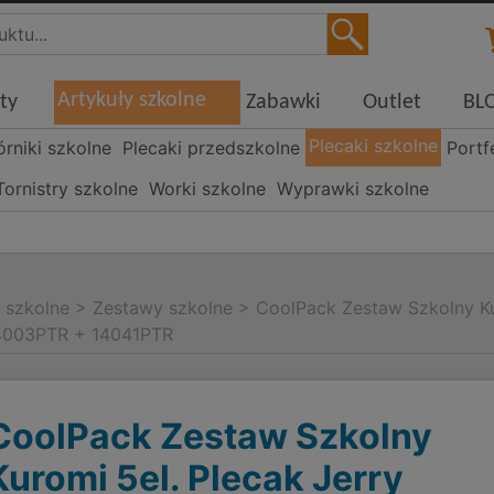
Artykuły szkolne
ty
Zabawki
Outlet
BL
Plecaki szkolne
órniki szkolne
Plecaki przedszkolne
Portf
Tornistry szkolne
Worki szkolne
Wyprawki szkolne
i szkolne
>
Zestawy szkolne
>
CoolPack Zestaw Szkolny Ku
14003PTR + 14041PTR
CoolPack Zestaw Szkolny
Kuromi 5el. Plecak Jerry