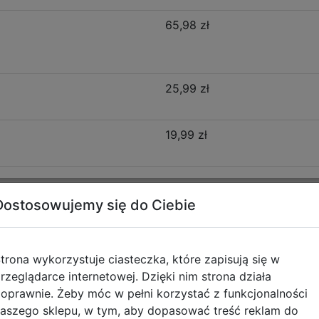
65,98 zł
25,99 zł
19,99 zł
Dostosowujemy się do Ciebie
Opis produktu
trona wykorzystuje ciasteczka, które zapisują się w
i F029031
rzeglądarce internetowej. Dzięki nim strona działa
oprawnie. Żeby móc w pełni korzystać z funkcjonalności
 Twój codzienny must-have z nutą buntowniczego uroku!
aszego sklepu, w tym, aby dopasować treść reklam do