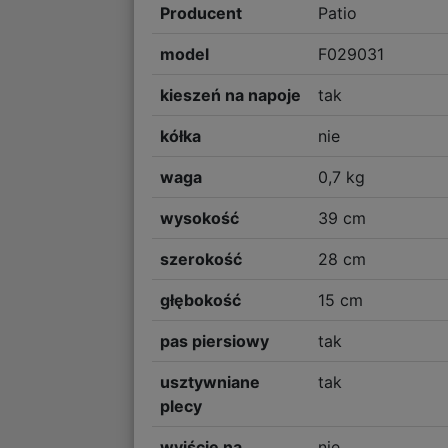
Producent
Patio
model
F029031
kieszeń na napoje
tak
kółka
nie
waga
0,7 kg
wysokość
39 cm
szerokość
28 cm
głębokość
15 cm
pas piersiowy
tak
usztywniane
tak
plecy
wyjście na
nie