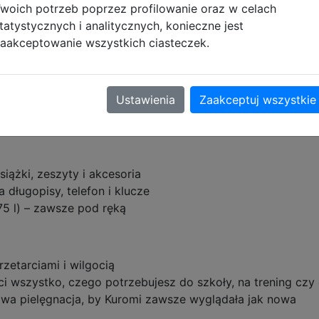
woich potrzeb poprzez profilowanie oraz w celach
ość premium z ikonicznym stylem Kuromi! Jerry z kolekcji 
tatystycznych i analitycznych, konieczne jest
 – lekki, wytrzymały i pełen praktycznych rozwiązań.
aakceptowanie wszystkich ciasteczek.
 szelki zapewniają komfort nawet przy pełnym obciążeniu
Ustawienia
Zaakceptuj wszystkie
ecak podczas biegu na autobus czy rowerze
enoszenie w dłoni
iążki, zeszyty i akcesoria
 długopisy, telefon i klucze
75 l) – zawsze pod ręką
zetarciami i wilgocią
i wszystko, czego potrzebujesz do szkoły, na trening czy 
twa pielęgnacja, by Kuromi zawsze wyglądała jak nowa