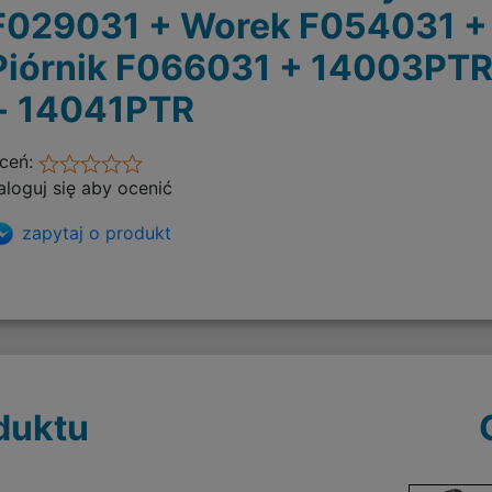
F029031 + Worek F054031 +
Piórnik F066031 + 14003PT
+ 14041PTR
ceń:
aloguj się aby ocenić
zapytaj o produkt
duktu