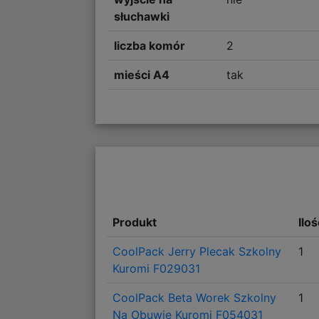
słuchawki
liczba komór
2
mieści A4
tak
Produkt
Ilo
CoolPack Jerry Plecak Szkolny
1
Kuromi F029031
CoolPack Beta Worek Szkolny
1
Na Obuwie Kuromi F054031