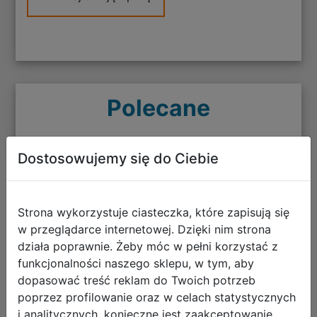
Polecane
Dostosowujemy się do Ciebie
CoolPack Zestaw Szkolny Stitch Gold
Strona wykorzystuje ciasteczka, które zapisują się
5el. Plecak Jerry F029948 + Worek
w przeglądarce internetowej. Dzięki nim strona
F054948 + Piórnik F060948 +
działa poprawnie. Żeby móc w pełni korzystać z
STLO9864
funkcjonalności naszego sklepu, w tym, aby
dopasować treść reklam do Twoich potrzeb
poprzez profilowanie oraz w celach statystycznych
i analitycznych, konieczne jest zaakceptowanie