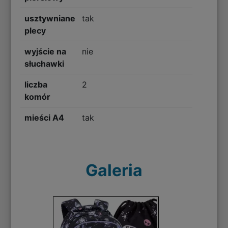
usztywniane
tak
plecy
wyjście na
nie
słuchawki
liczba
2
komór
mieści A4
tak
Galeria