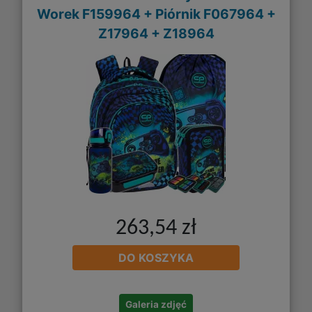
Worek F159964 + Piórnik F067964 +
Z17964 + Z18964
263,54 zł
DO KOSZYKA
Galeria zdjęć