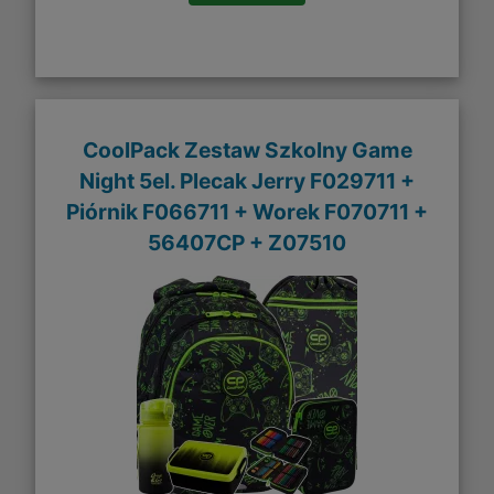
CoolPack Zestaw Szkolny Game
Night 5el. Plecak Jerry F029711 +
Piórnik F066711 + Worek F070711 +
56407CP + Z07510