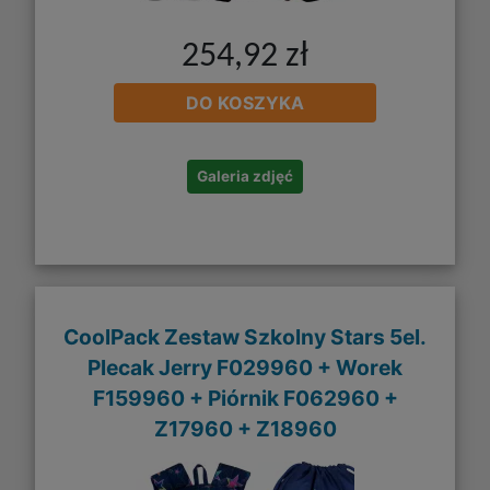
254,92 zł
DO KOSZYKA
Galeria zdjęć
CoolPack Zestaw Szkolny Stars 5el.
Plecak Jerry F029960 + Worek
F159960 + Piórnik F062960 +
Z17960 + Z18960