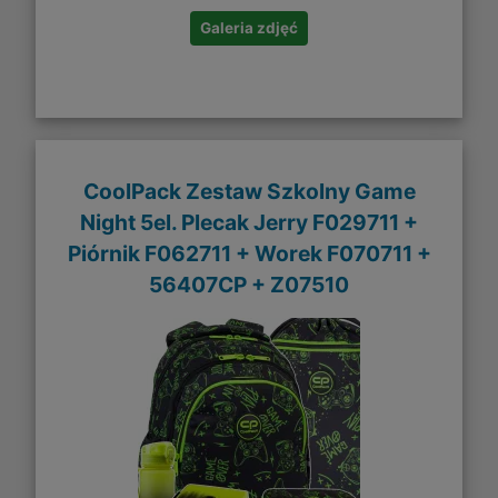
Galeria zdjęć
CoolPack Zestaw Szkolny Game
Night 5el. Plecak Jerry F029711 +
Piórnik F062711 + Worek F070711 +
56407CP + Z07510