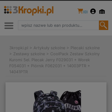
(
0
)
3kropki.pl
>
Artykuły szkolne
>
Plecaki szkolne
>
Zestawy szkolne
>
CoolPack Zestaw Szkolny
Kuromi 5el. Plecak Jerry F029031 + Worek
F054031 + Piórnik F062031 + 14003PTR +
14041PTR