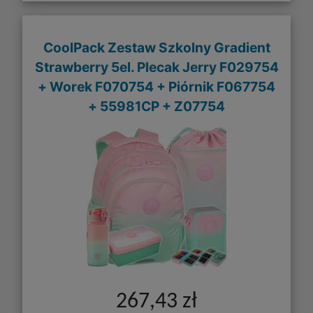
CoolPack Zestaw Szkolny Gradient
Strawberry 5el. Plecak Jerry F029754
+ Worek F070754 + Piórnik F067754
+ 55981CP + Z07754
267,43 zł