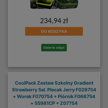
234,94 zł
DO KOSZYKA
Galeria zdjęć
CoolPack Zestaw Szkolny Gradient
Strawberry 5el. Plecak Jerry F029754
+ Worek F070754 + Piórnik F066754
+ 55981CP + Z07754