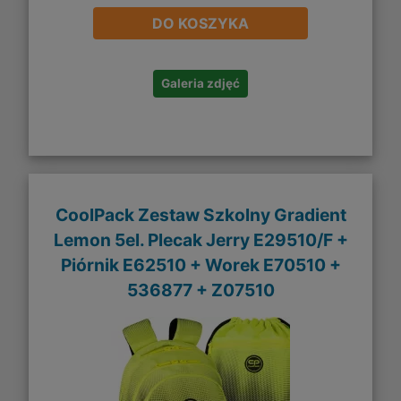
DO KOSZYKA
Galeria zdjęć
CoolPack Zestaw Szkolny Gradient
Lemon 5el. Plecak Jerry E29510/F +
Piórnik E62510 + Worek E70510 +
536877 + Z07510