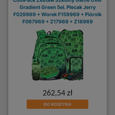
CoolPack Zestaw Szkolny Game Over
Gradient Green 5el. Plecak Jerry
F029969 + Worek F159969 + Piórnik
F067969 + Z17969 + Z18969
262,54 zł
DO KOSZYKA