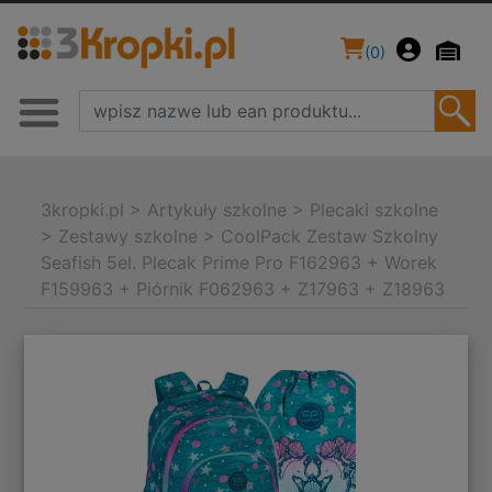
(
0
)
3kropki.pl
>
Artykuły szkolne
>
Plecaki szkolne
>
Zestawy szkolne
>
CoolPack Zestaw Szkolny
Seafish 5el. Plecak Prime Pro F162963 + Worek
F159963 + Piórnik F062963 + Z17963 + Z18963