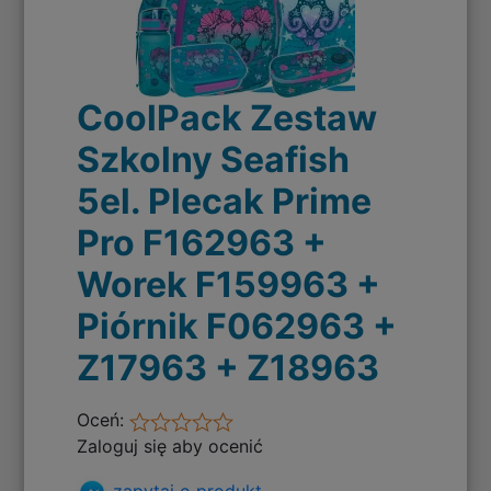
CoolPack Zestaw
Szkolny Seafish
5el. Plecak Prime
Pro F162963 +
Worek F159963 +
Piórnik F062963 +
Z17963 + Z18963
Oceń:
Zaloguj się aby ocenić
zapytaj o produkt