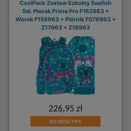
CoolPack Zestaw Szkolny Seafish
5el. Plecak Prime Pro F162963 +
Worek F159963 + Piórnik F076963 +
Z17963 + Z18963
226,95 zł
DO KOSZYKA