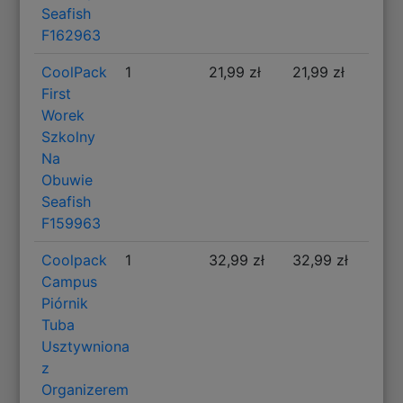
Seafish
F162963
CoolPack
1
21,99 zł
21,99 zł
First
Worek
Szkolny
Na
Obuwie
Seafish
F159963
Coolpack
1
32,99 zł
32,99 zł
Campus
Piórnik
Tuba
Usztywniona
z
Organizerem