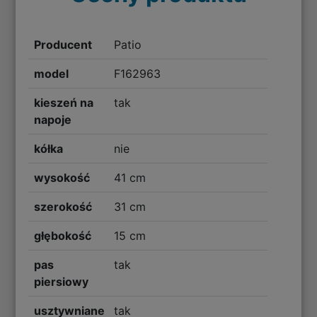
Producent
Patio
model
F162963
kieszeń na
tak
napoje
kółka
nie
wysokość
41 cm
szerokość
31 cm
głębokość
15 cm
pas
tak
piersiowy
usztywniane
tak