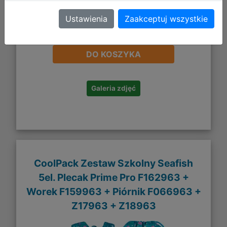
Ustawienia
Zaakceptuj wszystkie
254,94 zł
DO KOSZYKA
Galeria zdjęć
CoolPack Zestaw Szkolny Seafish
5el. Plecak Prime Pro F162963 +
Worek F159963 + Piórnik F066963 +
Z17963 + Z18963