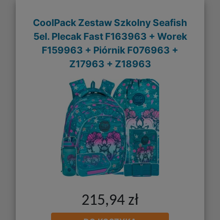
CoolPack Zestaw Szkolny Seafish
5el. Plecak Fast F163963 + Worek
F159963 + Piórnik F076963 +
Z17963 + Z18963
215,94 zł