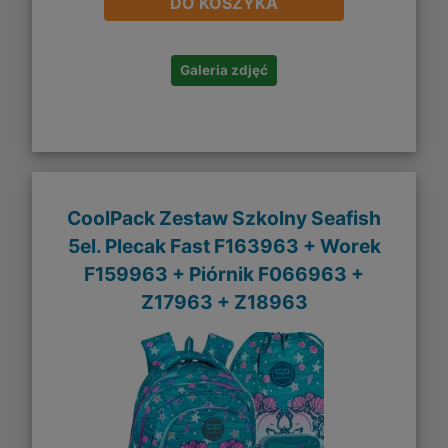
DO KOSZYKA
Galeria zdjęć
CoolPack Zestaw Szkolny Seafish
5el. Plecak Fast F163963 + Worek
F159963 + Piórnik F066963 +
Z17963 + Z18963