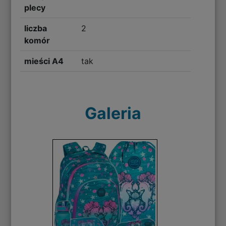
plecy
liczba
2
komór
mieści A4
tak
Galeria