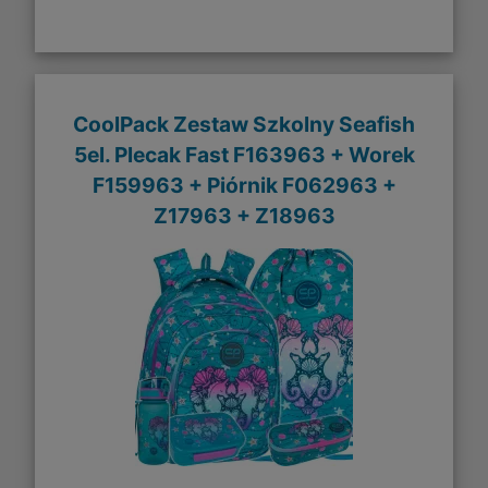
CoolPack Zestaw Szkolny Seafish
5el. Plecak Fast F163963 + Worek
F159963 + Piórnik F062963 +
Z17963 + Z18963