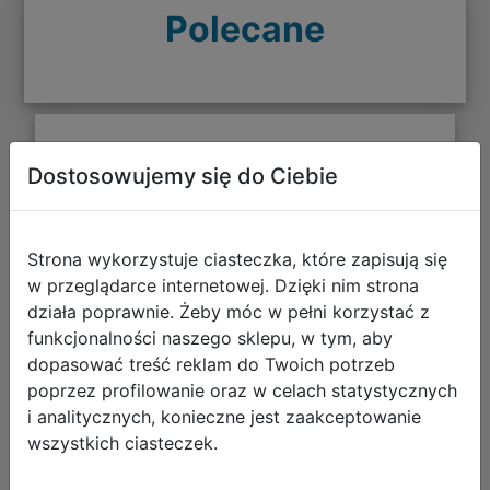
Polecane
CoolPack Zestaw Szkolny Seafish
Dostosowujemy się do Ciebie
5el. Plecak Fast F163963 + Worek
F159963 + Piórnik F067963 +
Z17963 + Z18963
Strona wykorzystuje ciasteczka, które zapisują się
w przeglądarce internetowej. Dzięki nim strona
działa poprawnie. Żeby móc w pełni korzystać z
funkcjonalności naszego sklepu, w tym, aby
dopasować treść reklam do Twoich potrzeb
poprzez profilowanie oraz w celach statystycznych
i analitycznych, konieczne jest zaakceptowanie
wszystkich ciasteczek.