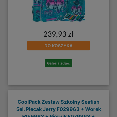
239,93 zł
DO KOSZYKA
Galeria zdjęć
CoolPack Zestaw Szkolny Seafish
5el. Plecak Jerry F029963 + Worek
F159963 + Piórnik F076963 +