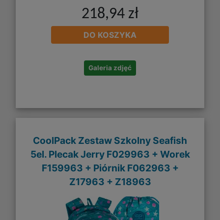
218,94 zł
DO KOSZYKA
Galeria zdjęć
CoolPack Zestaw Szkolny Seafish
5el. Plecak Jerry F029963 + Worek
F159963 + Piórnik F062963 +
Z17963 + Z18963