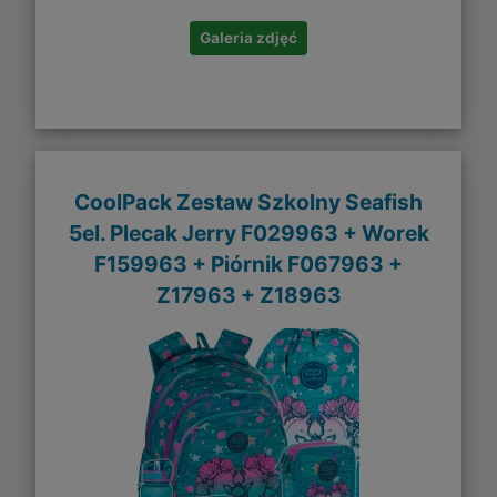
Galeria zdjęć
CoolPack Zestaw Szkolny Seafish
5el. Plecak Jerry F029963 + Worek
F159963 + Piórnik F067963 +
Z17963 + Z18963