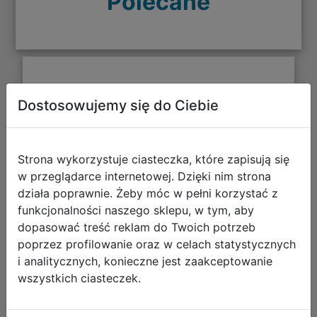
Polecane
CoolPack Zestaw Szkolny Seafish
Dostosowujemy się do Ciebie
5el. Plecak Jerry F029963 + Worek
F159963 + Piórnik F066963 +
Z17963 + Z18963
Strona wykorzystuje ciasteczka, które zapisują się
w przeglądarce internetowej. Dzięki nim strona
działa poprawnie. Żeby móc w pełni korzystać z
funkcjonalności naszego sklepu, w tym, aby
dopasować treść reklam do Twoich potrzeb
poprzez profilowanie oraz w celach statystycznych
i analitycznych, konieczne jest zaakceptowanie
wszystkich ciasteczek.