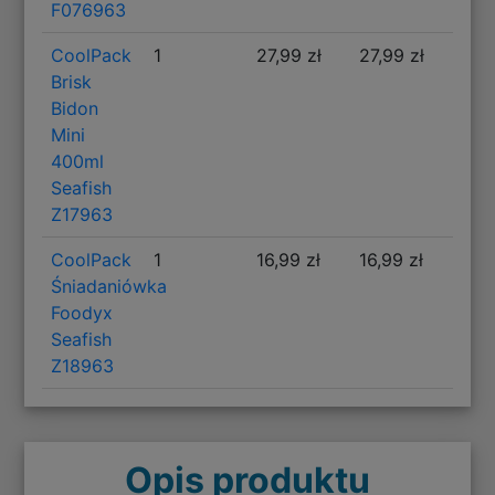
F076963
CoolPack
1
27,99 zł
27,99 zł
Brisk
Bidon
Mini
400ml
Seafish
Z17963
CoolPack
1
16,99 zł
16,99 zł
Śniadaniówka
Foodyx
Seafish
Z18963
Opis produktu