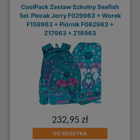
CoolPack Zestaw Szkolny Seafish
5el. Plecak Jerry F029963 + Worek
F159963 + Piórnik F062963 +
Z17963 + Z18963
232,95 zł
DO KOSZYKA