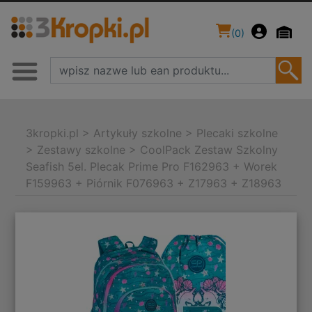
(
0
)
3kropki.pl
>
Artykuły szkolne
>
Plecaki szkolne
>
Zestawy szkolne
>
CoolPack Zestaw Szkolny
Seafish 5el. Plecak Prime Pro F162963 + Worek
F159963 + Piórnik F076963 + Z17963 + Z18963