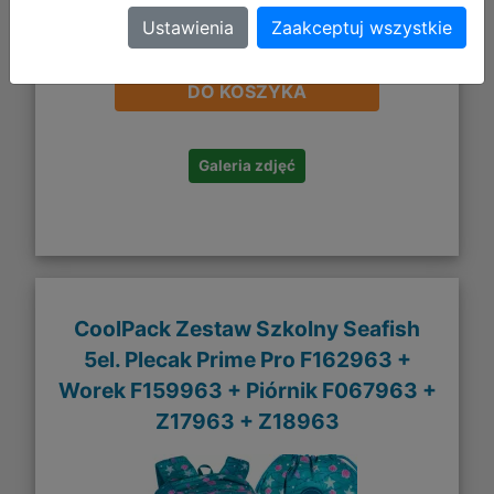
Ustawienia
Zaakceptuj wszystkie
253,94 zł
DO KOSZYKA
Galeria zdjęć
CoolPack Zestaw Szkolny Seafish
5el. Plecak Prime Pro F162963 +
Worek F159963 + Piórnik F067963 +
Z17963 + Z18963