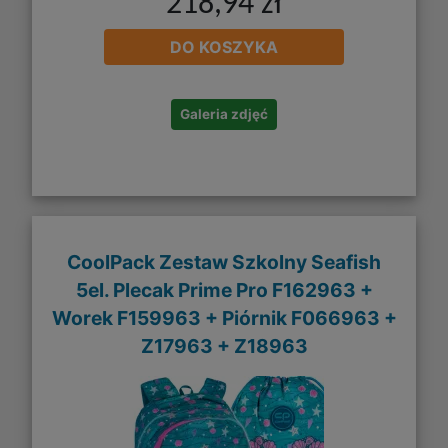
218,94 zł
DO KOSZYKA
Galeria zdjęć
CoolPack Zestaw Szkolny Seafish
5el. Plecak Prime Pro F162963 +
Worek F159963 + Piórnik F066963 +
Z17963 + Z18963