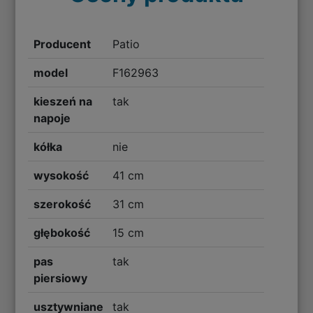
Producent
Patio
model
F162963
kieszeń na
tak
napoje
kółka
nie
wysokość
41 cm
szerokość
31 cm
głębokość
15 cm
pas
tak
piersiowy
usztywniane
tak