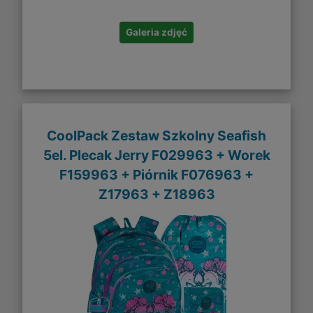
Galeria zdjęć
CoolPack Zestaw Szkolny Seafish
5el. Plecak Jerry F029963 + Worek
F159963 + Piórnik F076963 +
Z17963 + Z18963