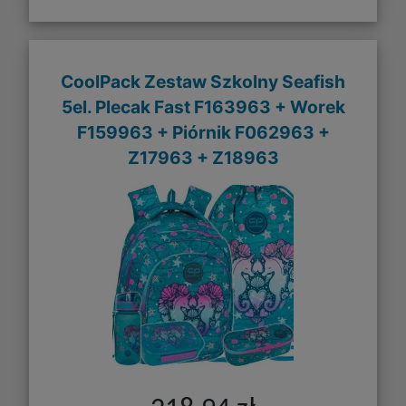
CoolPack Zestaw Szkolny Seafish
5el. Plecak Fast F163963 + Worek
F159963 + Piórnik F062963 +
Z17963 + Z18963