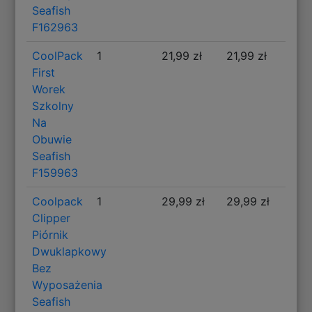
Seafish
F162963
CoolPack
1
21,99 zł
21,99 zł
First
Worek
Szkolny
Na
Obuwie
Seafish
F159963
Coolpack
1
29,99 zł
29,99 zł
Clipper
Piórnik
Dwuklapkowy
Bez
Wyposażenia
Seafish