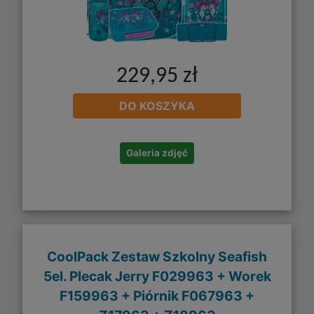
229,95 zł
DO KOSZYKA
Galeria zdjęć
CoolPack Zestaw Szkolny Seafish
5el. Plecak Jerry F029963 + Worek
F159963 + Piórnik F067963 +