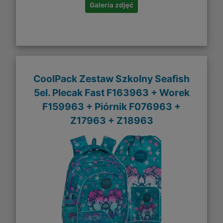
Galeria zdjęć
CoolPack Zestaw Szkolny Seafish
5el. Plecak Fast F163963 + Worek
F159963 + Piórnik F076963 +
Z17963 + Z18963