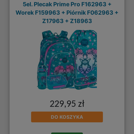
5el. Plecak Prime Pro F162963 +
Worek F159963 + Piórnik F062963 +
Z17963 + Z18963
229,95 zł
DO KOSZYKA