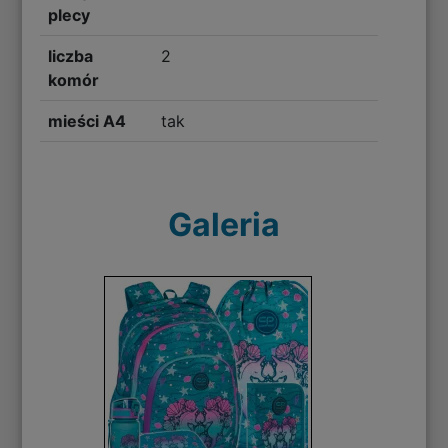
plecy
liczba
2
komór
mieści A4
tak
Galeria