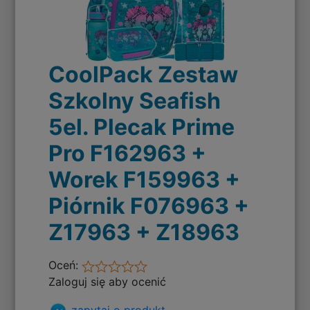
CoolPack Zestaw
Szkolny Seafish
5el. Plecak Prime
Pro F162963 +
Worek F159963 +
Piórnik F076963 +
Z17963 + Z18963
Oceń:
Zaloguj się aby ocenić
zapytaj o produkt