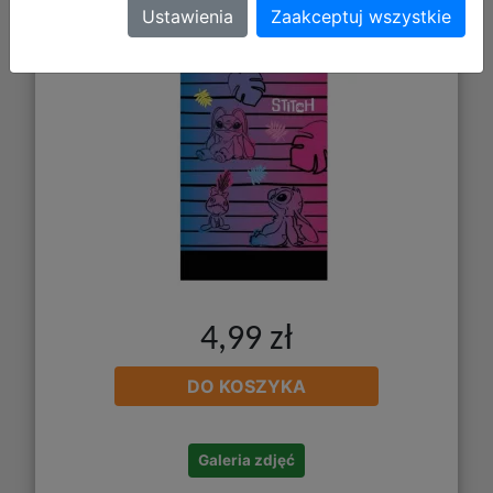
Coolpack Zeszyt A5 32 kartki kratka
Ustawienia
Zaakceptuj wszystkie
Stitch Black wzór 3 91576PTR
4,99 zł
DO KOSZYKA
Galeria zdjęć