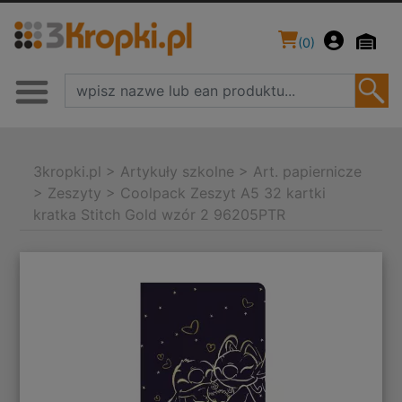
(
0
)
3kropki.pl
>
Artykuły szkolne
>
Art. papiernicze
>
Zeszyty
>
Coolpack Zeszyt A5 32 kartki
kratka Stitch Gold wzór 2 96205PTR