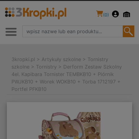
(
0
)
3kropki.pl
>
Artykuły szkolne
>
Tornistry
szkolne
>
Tornistry
>
Derform Zestaw Szkolny
4el. Kapibara Tornister TEMBKB10 + Piórnik
PWJKB10 + Worek WOKB10 + Torba 1712197 +
Portfel PFKB10