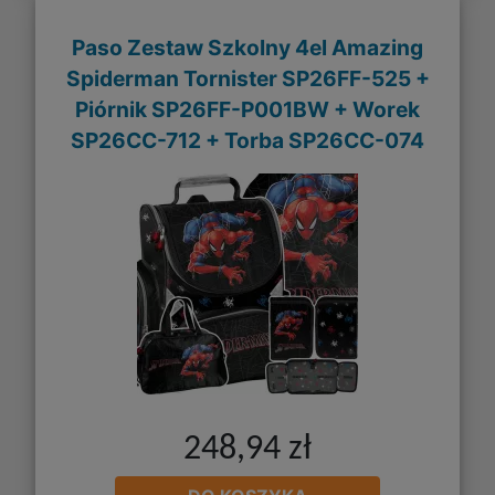
Paso Zestaw Szkolny 4el Amazing
Spiderman Tornister SP26FF-525 +
Piórnik SP26FF-P001BW + Worek
SP26CC-712 + Torba SP26CC-074
248,94 zł