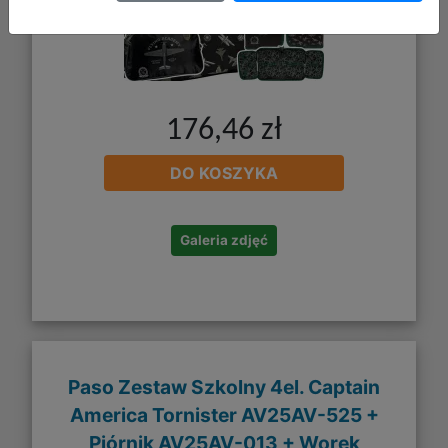
176,46 zł
DO KOSZYKA
Galeria zdjęć
Paso Zestaw Szkolny 4el. Captain
America Tornister AV25AV-525 +
Piórnik AV25AV-013 + Worek