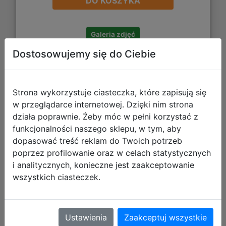
DO KOSZYKA
Galeria zdjęć
Dostosowujemy się do Ciebie
Strona wykorzystuje ciasteczka, które zapisują się
w przeglądarce internetowej. Dzięki nim strona
Paso Zestaw Szkolny 4el. Samolot
działa poprawnie. Żeby móc w pełni korzystać z
Tornister PP25MP-525 + Piórnik
funkcjonalności naszego sklepu, w tym, aby
PP25MP-P001BW + Worek PP25MP-
dopasować treść reklam do Twoich potrzeb
712 + Torba PP25MP-074
poprzez profilowanie oraz w celach statystycznych
i analitycznych, konieczne jest zaakceptowanie
wszystkich ciasteczek.
Ustawienia
Zaakceptuj wszystkie