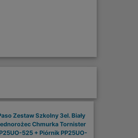
Paso Zestaw Szkolny 3el. Biały
ednorożec Chmurka Tornister
P25UO-525 + Piórnik PP25UO-