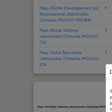
Paso Piórnik Dwuklapkowy bez
1
Wyposażenia Jednorożec
Chmurka PP25UO-P001BW
Paso Worek Szkolny
1
Jednorożec Chmurka PP25UO-
712
Paso Torba Sportowa
1
Jednorożec Chmurka PP25UO-
074
S
p
p
Paso Tornister Szkolny Jednorożec Chmurka PP25UO
n