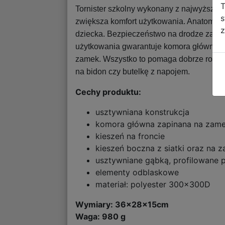
T
Tornister szkolny wykonany z najwyższej j
s
zwiększa komfort użytkowania. Anatomic
z
dziecka. Bezpieczeństwo na drodze zapew
użytkowania gwarantuje komora główna za
zamek. Wszystko to pomaga dobrze rozlok
na bidon czy butelkę z napojem.
Cechy produktu:
usztywniana konstrukcja
komora główna zapinana na zame
kieszeń na froncie
kieszeń boczna z siatki oraz na 
usztywniane gąbką, profilowane 
elementy odblaskowe
materiał: polyester 300x300D
Wymiary:
36x28x15cm
Waga: 980 g