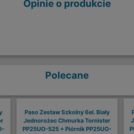
Opinie o produkcie
Polecane
y
Paso Zestaw Szkolny 6el. Biały
er
Jednorożec Chmurka Tornister
J
O-
PP25UO-525 + Piórnik PP25UO-
P