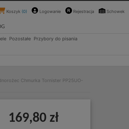
Koszyk
(
0
)
Logowanie
Rejestracja
Schowek
OG
ele
Pozostałe
Przybory do pisania
Jednorożec Chmurka Tornister PP25UO-
169,80 zł