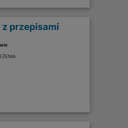
 z przepisami
twie
ZEŻENIA