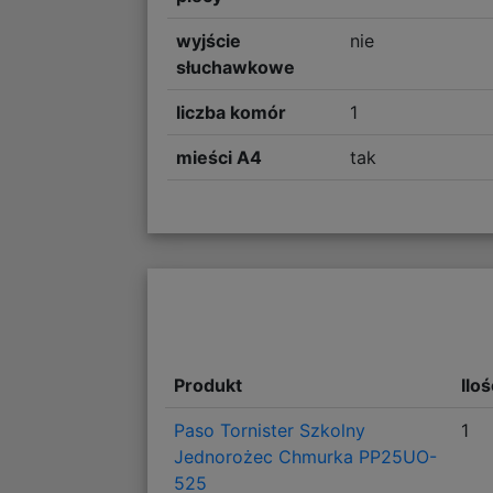
wyjście
nie
słuchawkowe
liczba komór
1
mieści A4
tak
Produkt
Ilo
Paso Tornister Szkolny
1
Jednorożec Chmurka PP25UO-
525