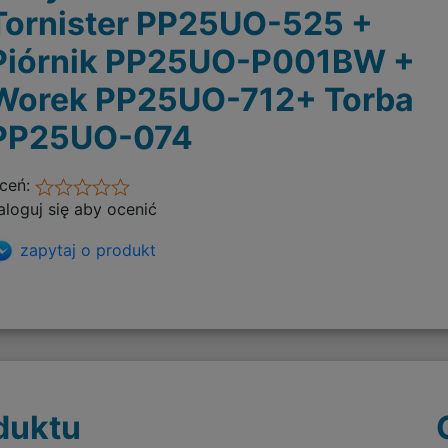
Tornister PP25UO-525 +
Piórnik PP25UO-P001BW +
Worek PP25UO-712+ Torba
PP25UO-074
ceń:
aloguj się aby ocenić
zapytaj o produkt
duktu