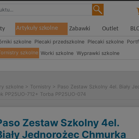
Artykuły szkolne
ty
Zabawki
Outlet
BL
órniki szkolne
Plecaki przedszkolne
Plecaki szkolne
Portf
Tornistry szkolne
Worki szkolne
Wyprawki szkolne
ry szkolne
>
Tornistry
>
Paso Zestaw Szkolny 4el. Biały 
ek PP25UO-712+ Torba PP25UO-074
Paso Zestaw Szkolny 4el.
Biały Jednorożec Chmurka