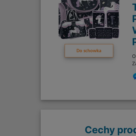
Do schowka
O
Z
Cechy pro