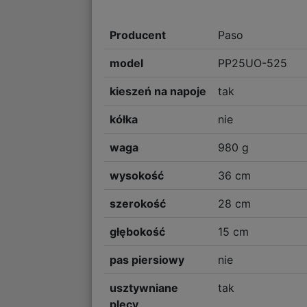
Producent
Paso
model
PP25UO-525
kieszeń na napoje
tak
kółka
nie
waga
980 g
wysokość
36 cm
szerokość
28 cm
głębokość
15 cm
pas piersiowy
nie
usztywniane
tak
plecy