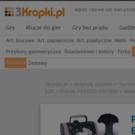
Gry
Klucze do gier
Gry bez prądu
Gadże
Art. biurowe
Art. papiernicze
Art. plastyczne
Nerki
Pi
Przybory geometryczne
Śniadaniówki i bidony
Torby
Tornistry
Zestawy
3kropki.pl
>
Artykuły szkolne
>
Tornist
525 + Piórnik PP25UO-P001BW + Wor