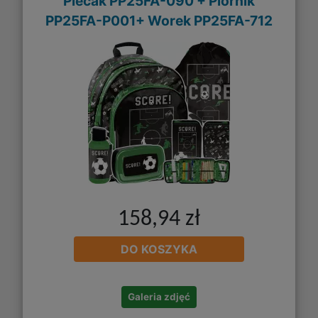
Plecak PP25FA-090 + Piórnik
PP25FA-P001+ Worek PP25FA-712
158,94 zł
DO KOSZYKA
Galeria zdjęć