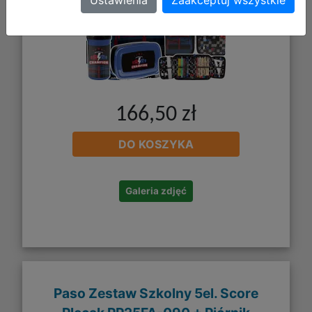
Ustawienia
Zaakceptuj wszystkie
166,50 zł
DO KOSZYKA
Galeria zdjęć
Paso Zestaw Szkolny 5el. Score