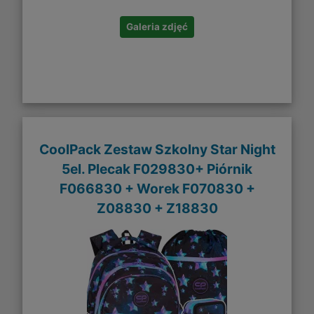
Galeria zdjęć
CoolPack Zestaw Szkolny Star Night
5el. Plecak F029830+ Piórnik
F066830 + Worek F070830 +
Z08830 + Z18830