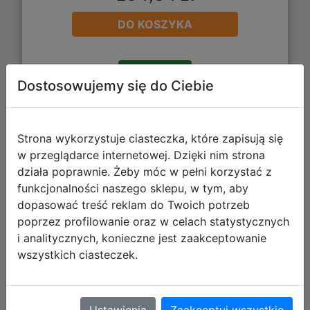
DO KOSZYKA
Galeria zdjęć
Dostosowujemy się do Ciebie
Strona wykorzystuje ciasteczka, które zapisują się
w przeglądarce internetowej. Dzięki nim strona
Paso Zestaw Szkolny 5el. Rękawice
działa poprawnie. Żeby móc w pełni korzystać z
funkcjonalności naszego sklepu, w tym, aby
Bokserskie Plecak PP25BX-260 +
dopasować treść reklam do Twoich potrzeb
Piórnik PP25BX-P001 + Worek
poprzez profilowanie oraz w celach statystycznych
PP25BX-712
i analitycznych, konieczne jest zaakceptowanie
wszystkich ciasteczek.