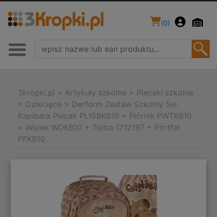
(
0
)
3kropki.pl
>
Artykuły szkolne
>
Plecaki szkolne
>
Dziecięce
>
Derform Zestaw Szkolny 5el.
Kapibara Plecak PL15BKB10 + Piórnik PWTKB10
+ Worek WOKB10 + Torba 1712197 + Portfel
PFKB10