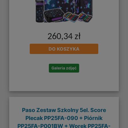
260,34 zł
DO KOSZYKA
Galeria zdjęć
Paso Zestaw Szkolny 5el. Score
Plecak PP25FA-090 + Piórnik
PP25FA-P001BW + Worek PP25FA-