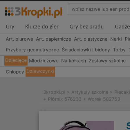
Gry
Klucze do gier
Gry bez prądu
Gadże
Art. biurowe
Art. papiernicze
Art. plastyczne
Nerki
Pi
Przybory geometryczne
Śniadaniówki i bidony
Torby
Dziecięce
Młodzieżowe
Na kółkach
Zestawy szkolne
Dziewczynki
Chłopcy
3kropki.pl
>
Artykuły szkolne
>
Plecak
+ Piórnik 576233 + Worek 582753