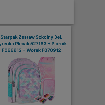
Starpak Zestaw Szkolny 3el.
yrenka Plecak 527183 + Piórnik
F066912 + Worek F070912