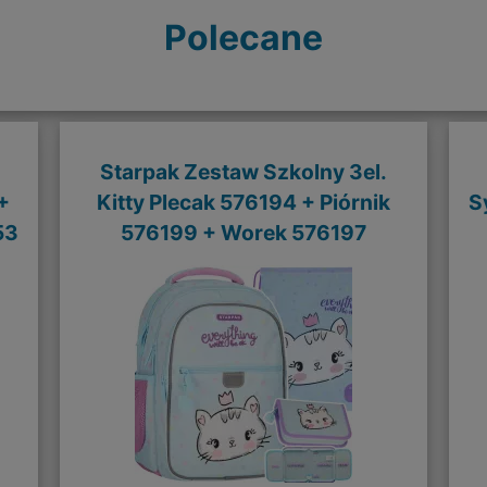
Polecane
Starpak Zestaw Szkolny 3el.
+
Kitty Plecak 576194 + Piórnik
S
53
576199 + Worek 576197