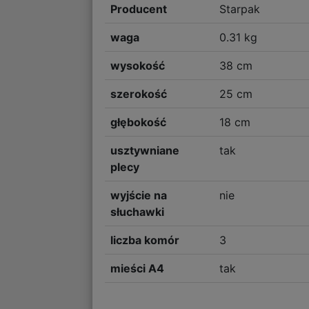
Producent
Starpak
waga
0.31 kg
wysokość
38 cm
szerokość
25 cm
głębokość
18 cm
usztywniane
tak
plecy
wyjście na
nie
słuchawki
liczba komór
3
mieści A4
tak