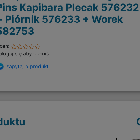
Pins Kapibara Plecak 576232
+ Piórnik 576233 + Worek
582753
ceń:
aloguj się aby ocenić
zapytaj o produkt
duktu