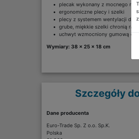
T
plecak wykonany z mocnego mate
s
ergonomiczne plecy i szelki
z
plecy z systemem wentylacji dla
grube, miękkie szelki chronią ra
uchwyt wzmocniony gumową opask
Wymiary: 38 x 25 x 18 cm
Szczegóły do
Dane producenta
Euro-Trade Sp. Z o.o. Sp.K.
Polska