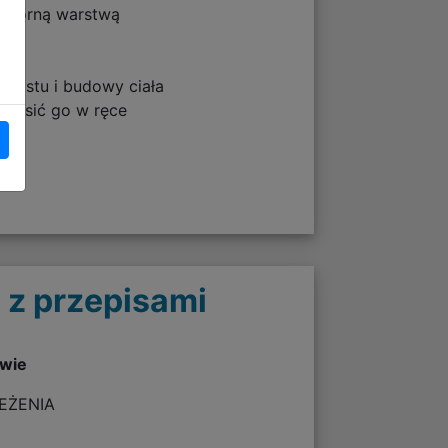
odporną warstwą
zrostu i budowy ciała
 nosić go w ręce
 z przepisami
twie
ZEŻENIA