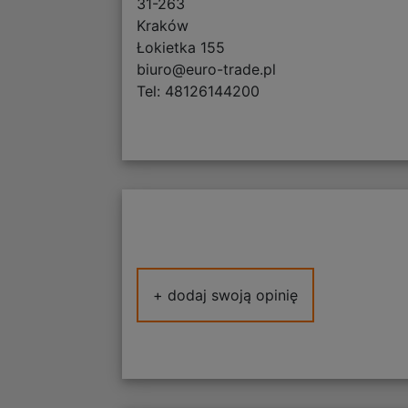
31-263
Kraków
Łokietka 155
biuro@euro-trade.pl
Tel: 48126144200
+ dodaj swoją opinię