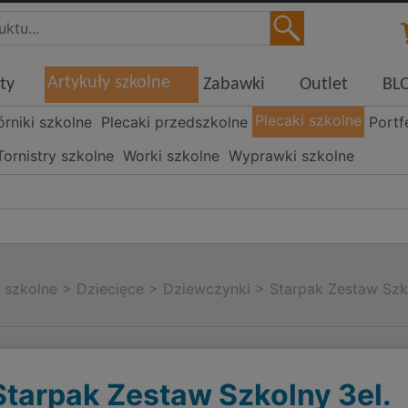
Artykuły szkolne
ty
Zabawki
Outlet
BL
Plecaki szkolne
órniki szkolne
Plecaki przedszkolne
Portf
Tornistry szkolne
Worki szkolne
Wyprawki szkolne
i szkolne
>
Dziecięce
>
Dziewczynki
>
Starpak Zestaw Szk
Starpak Zestaw Szkolny 3el.