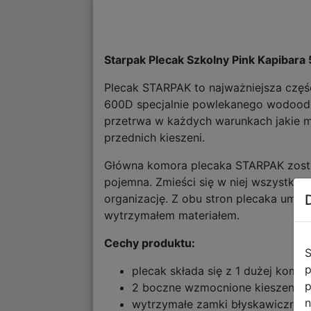
Starpak Plecak Szkolny Pink Kapibar
Plecak STARPAK to najważniejsza częś
600D specjalnie powlekanego wodoodp
przetrwa w każdych warunkach jakie m
przednich kieszeni.
Główna komora plecaka STARPAK zosta
pojemna. Zmieści się w niej wszystko 
organizację. Z obu stron plecaka umieś
wytrzymałem materiałem.
Cechy produktu:
S
p
plecak składa się z 1 dużej komor
p
2 boczne wzmocnione kieszenie s
n
wytrzymałe zamki błyskawiczne,