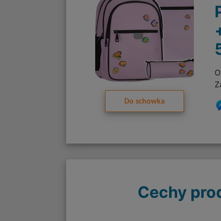
O
Z
Do schowka
Cechy pro