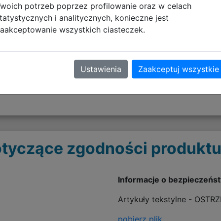
woich potrzeb poprzez profilowanie oraz w celach
riału poliestrowego 600D specjalnie powlekanego wodo
tatystycznych i analitycznych, konieczne jest
aakceptowanie wszystkich ciasteczek.
 większego komfortu
miona- regulowane szelki pozwalają dopasować plecak do w
ą powalające zawiesić plecak na wieszaku lub wygodnie
Ustawienia
Zaakceptuj wszystkie
tyczące zgodności produktu
Informacje o bezpieczeńs
Artykuły tekstylne - OSTR
pobierz plik