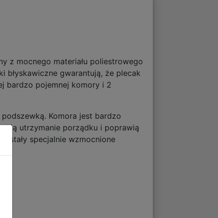
ny z mocnego materiału poliestrowego
 błyskawiczne gwarantują, że plecak
ej bardzo pojemnej komory i 2
 podszewką. Komora jest bardzo
atwią utrzymanie porządku i poprawią
e zostały specjalnie wzmocnione