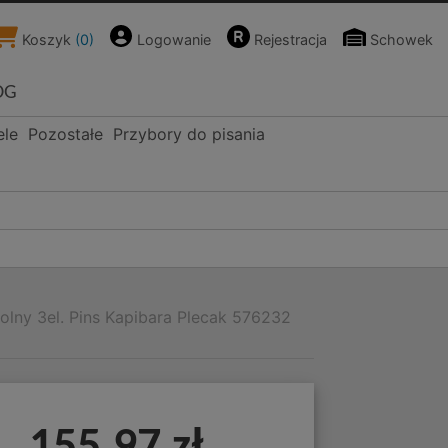
Koszyk
(
0
)
Logowanie
Rejestracja
Schowek
OG
ele
Pozostałe
Przybory do pisania
olny 3el. Pins Kapibara Plecak 576232