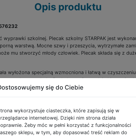
Opis produktu
a 576232
ć wyprawki szkolnej. Plecak szkolny STARPAK jest wykona
orną warstwą. Mocne szwy i przeszycia, wytrzymałe zamki
oże mu stworzyć młody człowiek. Plecak składa się z duż
ła wyłożona specjalną wzmocniona i łatwą w czyszczeniu
co potrzebne w szkole. Dodatkowo 2 przednie kieszenie uł
Dostosowujemy się do Ciebie
ciliśmy siatkowe kieszenie na butelki z napojem. Kieszeni
trona wykorzystuje ciasteczka, które zapisują się w
rzeglądarce internetowej. Dzięki nim strona działa
y i 2 obszernych przedniej kieszeni
oprawnie. Żeby móc w pełni korzystać z funkcjonalności
iatkowe na butelkę z napojem
aszego sklepu, w tym, aby dopasować treść reklam do