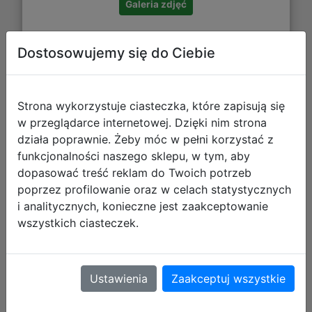
Galeria zdjęć
Dostosowujemy się do Ciebie
Paso Zestaw Szkolny 4el. Iron Man
Strona wykorzystuje ciasteczka, które zapisują się
w przeglądarce internetowej. Dzięki nim strona
Tornister AV25VV-525 + Piórnik
działa poprawnie. Żeby móc w pełni korzystać z
AV25VV-P001BW + Worek AV25VV-
funkcjonalności naszego sklepu, w tym, aby
712 + Torba AV25VV-074
dopasować treść reklam do Twoich potrzeb
poprzez profilowanie oraz w celach statystycznych
i analitycznych, konieczne jest zaakceptowanie
wszystkich ciasteczek.
Ustawienia
Zaakceptuj wszystkie