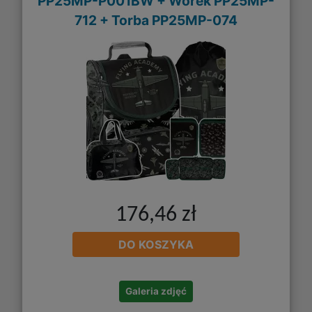
PP25MP-P001BW + Worek PP25MP-
712 + Torba PP25MP-074
176,46 zł
DO KOSZYKA
Galeria zdjęć