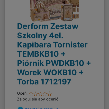
Derform Zestaw
Szkolny 4el.
Kapibara Tornister
TEMBKB10 +
Piórnik PWDKB10 +
Worek WOKB10 +
Torba 1712197
Oceń:
Zaloguj się aby ocenić
zapytaj o produkt