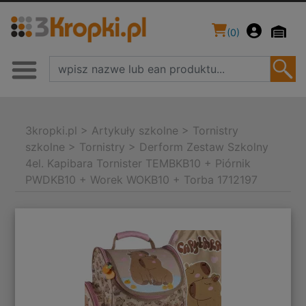
(
0
)
3kropki.pl
>
Artykuły szkolne
>
Tornistry
szkolne
>
Tornistry
>
Derform Zestaw Szkolny
4el. Kapibara Tornister TEMBKB10 + Piórnik
PWDKB10 + Worek WOKB10 + Torba 1712197