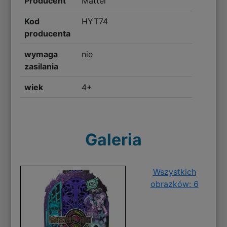
Producent
Mattel
Kod
HYT74
producenta
wymaga
nie
zasilania
wiek
4+
Galeria
Wszystkich
obrazków: 6