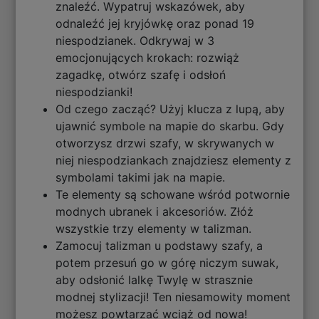
znaleźć. Wypatruj wskazówek, aby
odnaleźć jej kryjówkę oraz ponad 19
niespodzianek. Odkrywaj w 3
emocjonujących krokach: rozwiąż
zagadkę, otwórz szafę i odsłoń
niespodzianki!
Od czego zacząć? Użyj klucza z lupą, aby
ujawnić symbole na mapie do skarbu. Gdy
otworzysz drzwi szafy, w skrywanych w
niej niespodziankach znajdziesz elementy z
symbolami takimi jak na mapie.
Te elementy są schowane wśród potwornie
modnych ubranek i akcesoriów. Złóż
wszystkie trzy elementy w talizman.
Zamocuj talizman u podstawy szafy, a
potem przesuń go w górę niczym suwak,
aby odsłonić lalkę Twylę w strasznie
modnej stylizacji! Ten niesamowity moment
możesz powtarzać wciąż od nowa!