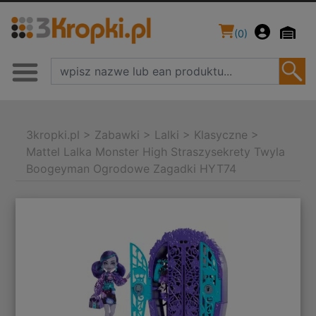
(
0
)
3kropki.pl
>
Zabawki
>
Lalki
>
Klasyczne
>
Mattel Lalka Monster High Straszysekrety Twyla
Boogeyman Ogrodowe Zagadki HYT74