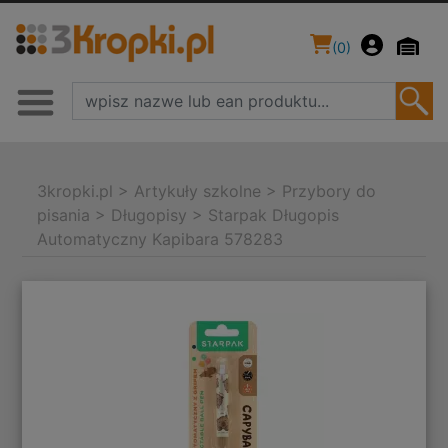
(
0
)
3kropki.pl
>
Artykuły szkolne
>
Przybory do
pisania
>
Długopisy
>
Starpak Długopis
Automatyczny Kapibara 578283