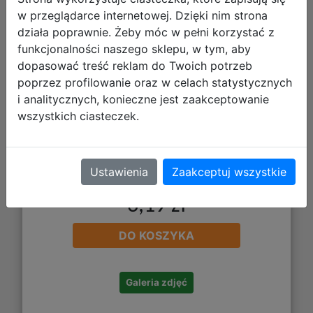
Bambino Gumka Myszka 003011
w przeglądarce internetowej. Dzięki nim strona
działa poprawnie. Żeby móc w pełni korzystać z
funkcjonalności naszego sklepu, w tym, aby
dopasować treść reklam do Twoich potrzeb
poprzez profilowanie oraz w celach statystycznych
i analitycznych, konieczne jest zaakceptowanie
wszystkich ciasteczek.
Ustawienia
Zaakceptuj wszystkie
3,19 zł
DO KOSZYKA
Galeria zdjęć