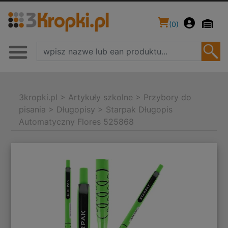
(
0
)
3kropki.pl
>
Artykuły szkolne
>
Przybory do
pisania
>
Długopisy
>
Starpak Długopis
Automatyczny Flores 525868