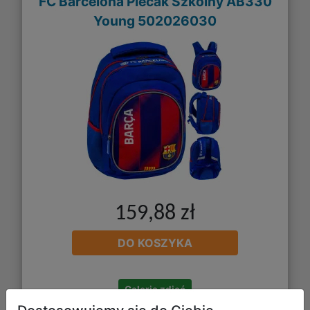
FC Barcelona Plecak Szkolny AB330
Young 502026030
159,88 zł
DO KOSZYKA
Galeria zdjęć