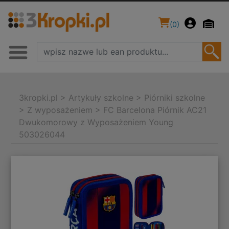
(
0
)
3kropki.pl
>
Artykuły szkolne
>
Piórniki szkolne
>
Z wyposażeniem
>
FC Barcelona Piórnik AC21
Dwukomorowy z Wyposażeniem Young
503026044