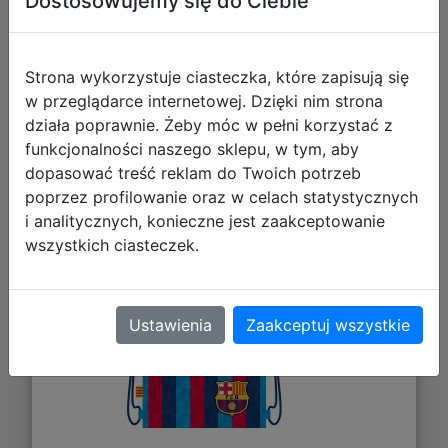
Dostosowujemy się do Ciebie
Strona wykorzystuje ciasteczka, które zapisują się
w przeglądarce internetowej. Dzięki nim strona
działa poprawnie. Żeby móc w pełni korzystać z
funkcjonalności naszego sklepu, w tym, aby
FC Barcelona Worek Szkolny Na
dopasować treść reklam do Twoich potrzeb
poprzez profilowanie oraz w celach statystycznych
Sznurkach AD1 507023033
i analitycznych, konieczne jest zaakceptowanie
wszystkich ciasteczek.
Ustawienia
Zaakceptuj wszystkie