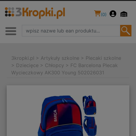
(
0
)
3kropki.pl
>
Artykuły szkolne
>
Plecaki szkolne
>
Dziecięce
>
Chłopcy
>
FC Barcelona Plecak
Wycieczkowy AK300 Young 502026031