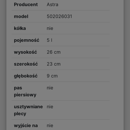
Producent
Astra
model
502026031
kółka
nie
pojemność
5 l
wysokość
26 cm
szerokość
23 cm
głębokość
9 cm
pas
nie
piersiowy
usztywniane
nie
plecy
wyjście na
nie