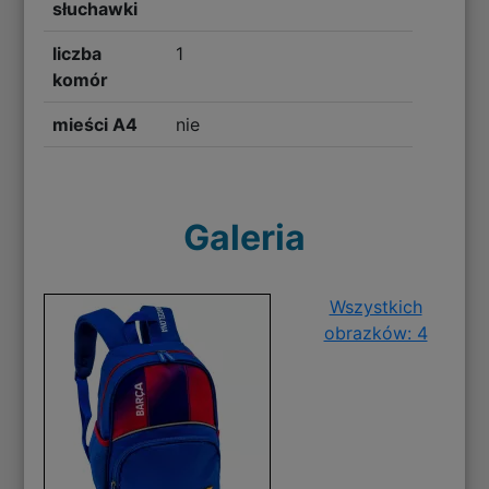
słuchawki
liczba
1
komór
mieści A4
nie
Galeria
Wszystkich
obrazków: 4