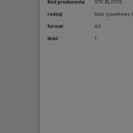
Kod producenta
STK BLO105
rodzaj
blok rysunkowy b
format
A3
ilość
1