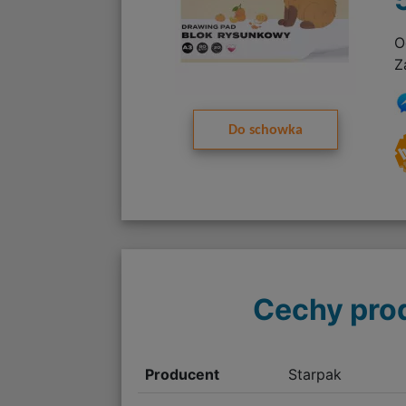
O
Z
Do schowka
Cechy pro
Producent
Starpak