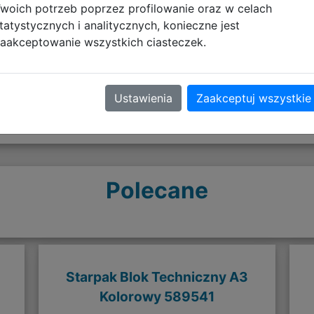
woich potrzeb poprzez profilowanie oraz w celach
Opinie o produkcie
tatystycznych i analitycznych, konieczne jest
aakceptowanie wszystkich ciasteczek.
Ustawienia
Zaakceptuj wszystkie
Polecane
Starpak Blok Techniczny A3
Kolorowy 589541