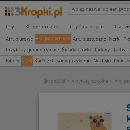
Gry
Klucze do gier
Gry bez prądu
Gadże
Art. papiernicze
Art. biurowe
Art. plastyczne
Nerki
Pi
Przybory geometryczne
Śniadaniówki i bidony
Torby
Bloki
Bibuła
Karteczki samoprzylepne
Naklejki
Pamiętn
3kropki.pl
>
Artykuły szkolne
>
Art. pa