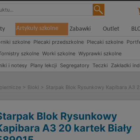
Artykuły szkolne
ty
Zabawki
Outlet
BL
órniki szkolne
Plecaki przedszkolne
Plecaki szkolne
Portf
Tornistry szkolne
Worki szkolne
Wyprawki szkolne
iki i notesy
Plany lekcji
Segregatory
Teczki
Zakładki in
piernicze
>
Bloki
>
Starpak Blok Rysunkowy Kapibara A3 2
Starpak Blok Rysunkowy
Kapibara A3 20 kartek Biały
589015