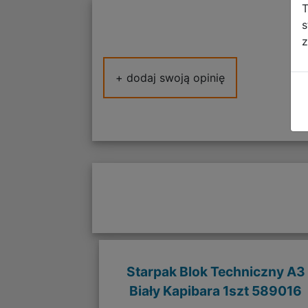
T
s
z
+ dodaj swoją opinię
Starpak Blok Techniczny A3
Biały Kapibara 1szt 589016