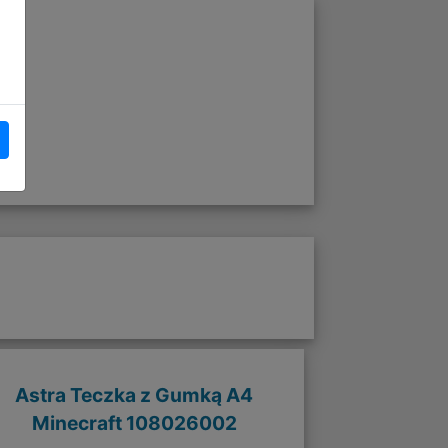
Astra Teczka z Gumką A4
Minecraft 108026002