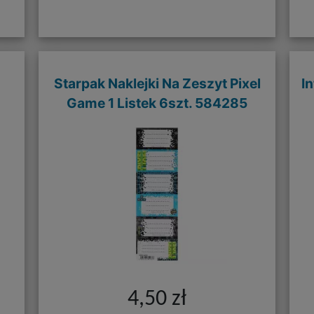
Starpak Naklejki Na Zeszyt Pixel
I
Game 1 Listek 6szt. 584285
4,50 zł