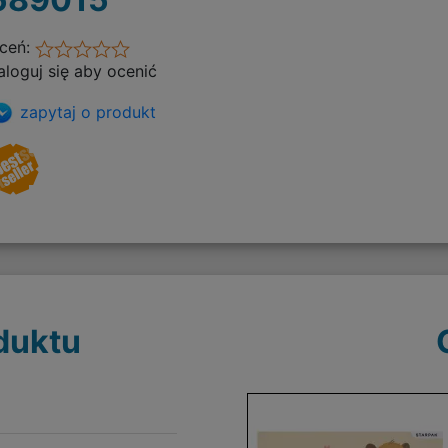
ceń:
aloguj się aby ocenić
zapytaj o produkt
duktu