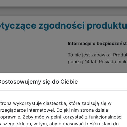
tyczące zgodności produktu
Informacje o bezpieczeńs
To nie jest zabawka. Produk
poniżej 14 lat. Posiada mał
Dostosowujemy się do Ciebie
trona wykorzystuje ciasteczka, które zapisują się w
rzeglądarce internetowej. Dzięki nim strona działa
oprawnie. Żeby móc w pełni korzystać z funkcjonalności
aszego sklepu, w tym, aby dopasować treść reklam do