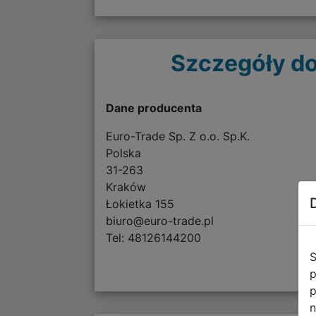
Szczegóły do
Dane producenta
Euro-Trade Sp. Z o.o. Sp.K.
Polska
31-263
Kraków
Łokietka 155
biuro@euro-trade.pl
Tel: 48126144200
S
p
p
n