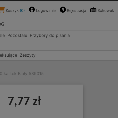
Koszyk
(
0
)
Logowanie
Rejestracja
Schowek
OG
ele
Pozostałe
Przybory do pisania
deksujące
Zeszyty
0 kartek Biały 589015
7,77 zł