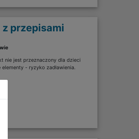
 z przepisami
twie
t nie jest przeznaczony dla dzieci
e elementy - ryzyko zadławienia.