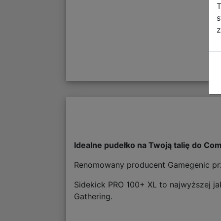
T
s
z
Idealne pudełko na Twoją talię do C
Renomowany producent Gamegenic przed
Sidekick PRO 100+ XL to najwyższej ja
Gathering.