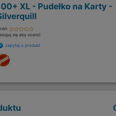
100+ XL - Pudełko na Karty -
Silverquill
ceń:
aloguj się aby ocenić
zapytaj o produkt
duktu