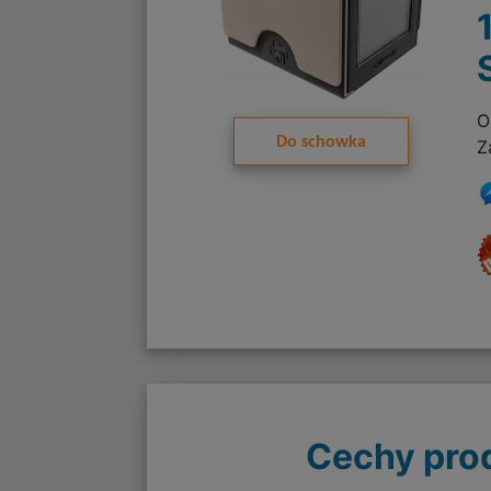
O
Do schowka
Z
Cechy pro