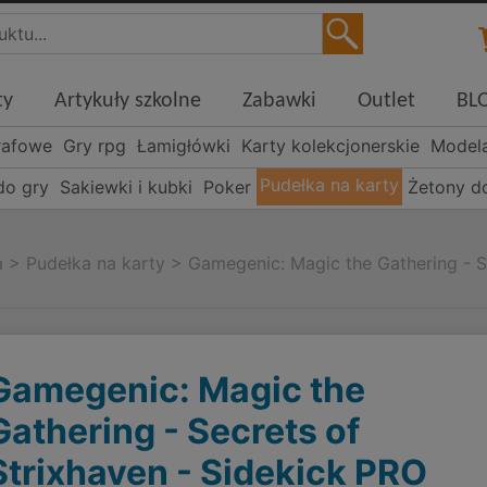
ty
Artykuły szkolne
Zabawki
Outlet
BL
rafowe
Gry rpg
Łamigłówki
Karty kolekcjonerskie
Model
Pudełka na karty
do gry
Sakiewki i kubki
Poker
Żetony d
a
>
Pudełka na karty
>
Gamegenic: Magic the Gathering - S
l
Gamegenic: Magic the
Gathering - Secrets of
Strixhaven - Sidekick PRO