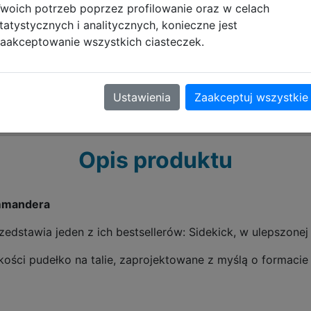
woich potrzeb poprzez profilowanie oraz w celach
tatystycznych i analitycznych, konieczne jest
aakceptowanie wszystkich ciasteczek.
Ustawienia
Zaakceptuj wszystkie
Opis produktu
ommandera
stawia jeden z ich bestsellerów: Sidekick, w ulepszonej 
kości pudełko na talie, zaprojektowane z myślą o formac