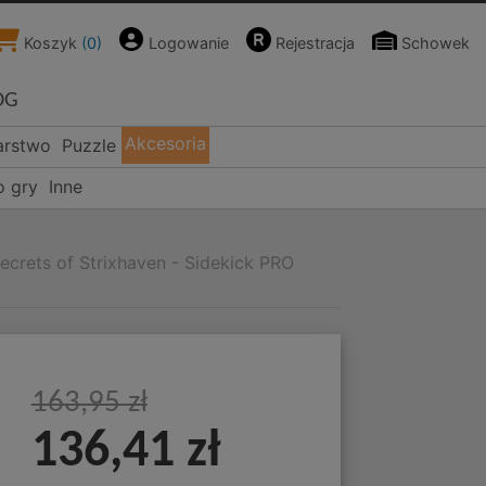
Koszyk
(
0
)
Logowanie
Rejestracja
Schowek
OG
Akcesoria
arstwo
Puzzle
o gry
Inne
ecrets of Strixhaven - Sidekick PRO
163,95 zł
136,41 zł