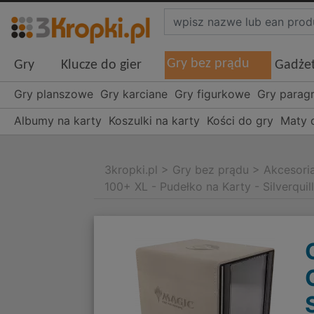
Gry bez prądu
Gry
Klucze do gier
Gadże
Gry planszowe
Gry karciane
Gry figurkowe
Gry parag
Albumy na karty
Koszulki na karty
Kości do gry
Maty 
3kropki.pl
>
Gry bez prądu
>
Akcesori
100+ XL - Pudełko na Karty - Silverquil