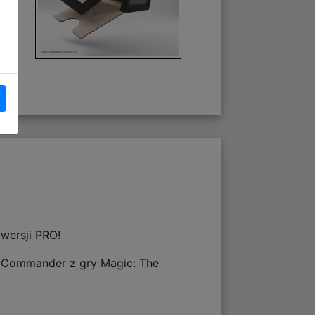
wersji PRO!
ie Commander z gry Magic: The