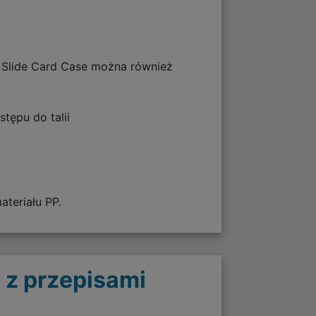
, Slide Card Case można również
tępu do talii
teriału PP.
 z przepisami