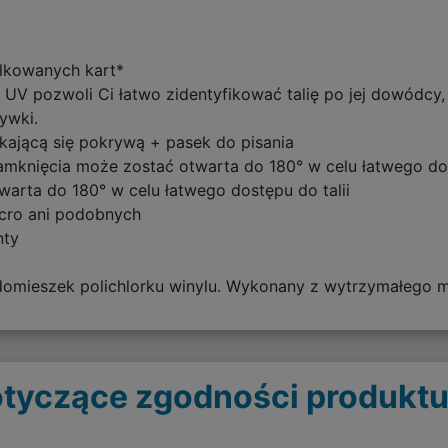
lkowanych kart*
m UV pozwoli Ci łatwo zidentyfikować talię po jej dowódcy
ywki.
ającą się pokrywą + pasek do pisania
mknięcia może zostać otwarta do 180° w celu łatwego dos
arta do 180° w celu łatwego dostępu do talii
cro ani podobnych
nty
mieszek polichlorku winylu. Wykonany z wytrzymałego ma
tyczące zgodności produktu