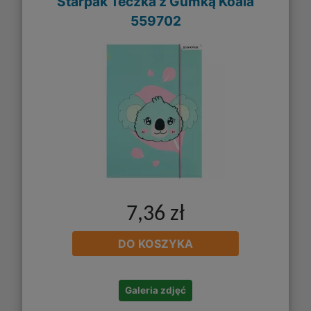
Starpak Teczka z Gumką Koala
559702
7,36 zł
DO KOSZYKA
Galeria zdjęć