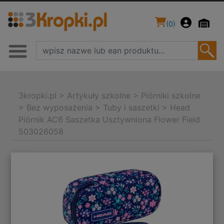
(
0
)
3kropki.pl
>
Artykuły szkolne
>
Piórniki szkolne
>
Bez wyposażenia
>
Tuby i saszetki
>
Head
Piórnik AC6 Saszetka Usztywniona Flower Field
503026058