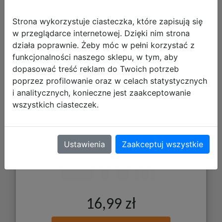
Strona wykorzystuje ciasteczka, które zapisują się
w przeglądarce internetowej. Dzięki nim strona
działa poprawnie. Żeby móc w pełni korzystać z
CoolPack Śniadaniówka Foodyx In the
funkcjonalności naszego sklepu, w tym, aby
Garden Z18831
dopasować treść reklam do Twoich potrzeb
poprzez profilowanie oraz w celach statystycznych
i analitycznych, konieczne jest zaakceptowanie
wszystkich ciasteczek.
Ustawienia
Zaakceptuj wszystkie
16,99 zł