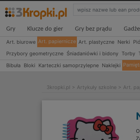
Gry
Klucze do gier
Gry bez prądu
Gadże
Art. papiernicze
Art. biurowe
Art. plastyczne
Nerki
Pi
Przybory geometryczne
Śniadaniówki i bidony
Torby
Pamiętn
Bibuła
Bloki
Karteczki samoprzylepne
Naklejki
3kropki.pl
>
Artykuły szkolne
>
Art. pa
O
Z