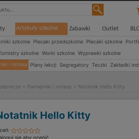
Artykuły szkolne
ty
Zabawki
Outlet
BL
órniki szkolne
Plecaki przedszkolne
Plecaki szkolne
Portf
Tornistry szkolne
Worki szkolne
Wyprawki szkolne
iki i notesy
Plany lekcji
Segregatory
Teczki
Zakładki in
piernicze
>
Pamiętniki i notesy
>
Notatnik Hello Kitty
Notatnik Hello Kitty
ceń:
aloguj się aby ocenić