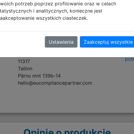
woich potrzeb poprzez profilowanie oraz w celach
tatystycznych i analitycznych, konieczne jest
tyczące zgodności produktu
aakceptowanie wszystkich ciasteczek.
Osoba odpowiedzialna
Inf
Ustawienia
Zaakceptuj wszystkie
eucomply OÜ
Art
Estonia
pobi
11317
Tallinn
Pärnu mnt 139b-14
hello@eucompliancepartner.com
Opinie o produkcie