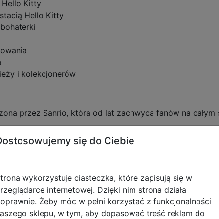
 Hello Kitty
stacią Hello Kitty
 bohaterki
anowania
o
ieży i kolekcjonerów
rzona przez Sanrio, która od lat zachwyca fanów na całym 
74 roku i szybko stała się jedną z najbardziej rozpoznawal
Dostosowujemy się do Ciebie
az przyjazny wygląd sprawiły, że stała się symbolem japońs
ch produktów – od artykułów szkolnych po kolekcje modowe
urokowi nieustannie zdobywa nowych fanów wśród dzieci 
trona wykorzystuje ciasteczka, które zapisują się w
atnik Hello Kitty to doskonałe połączenie praktyczności i 
rzeglądarce internetowej. Dzięki nim strona działa
llo Kitty, który chce notować swoje pomysły w wyjątkowym
oprawnie. Żeby móc w pełni korzystać z funkcjonalności
aszego sklepu, w tym, aby dopasować treść reklam do