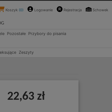
Koszyk
(
0
)
Logowanie
Rejestracja
Schowek
OG
ele
Pozostałe
Przybory do pisania
deksujące
Zeszyty
22,63 zł