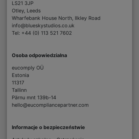
LS21 3JP
Otley, Leeds
Wharfebank House North, Ilkley Road
info@blueskystudios.co.uk
Tel: +44 (0) 113 521 7602
Osoba odpowiedzialna
eucomply OÜ
Estonia
11317
Tallinn
Pärnu mnt 139b-14
hello@eucompliancepartner.com
Informacje o bezpieczeństwie