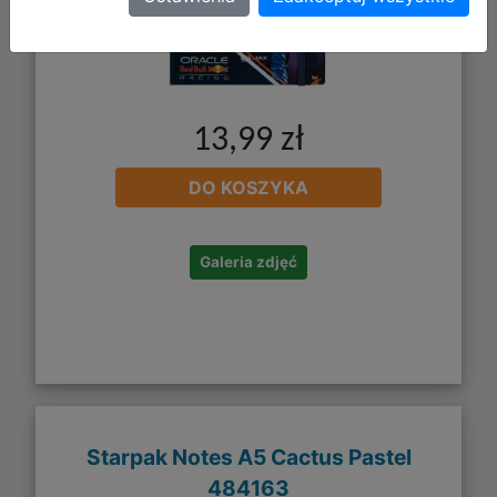
13,99 zł
DO KOSZYKA
Galeria zdjęć
Starpak Notes A5 Cactus Pastel
484163