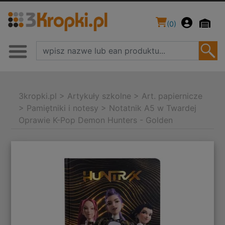
(
0
)
3kropki.pl
>
Artykuły szkolne
>
Art. papiernicze
>
Pamiętniki i notesy
>
Notatnik A5 w Twardej
Oprawie K-Pop Demon Hunters - Golden