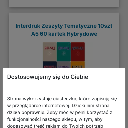
Interdruk Zeszyty Tematyczne 10szt
A5 60 kartek Hybrydowe
Dostosowujemy się do Ciebie
Strona wykorzystuje ciasteczka, które zapisują się
w przeglądarce internetowej. Dzięki nim strona
34,99 zł
działa poprawnie. Żeby móc w pełni korzystać z
funkcjonalności naszego sklepu, w tym, aby
DO KOSZYKA
dopasować treść reklam do Twoich potrzeb