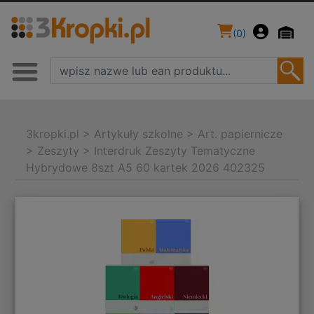
(
0
)
3kropki.pl
>
Artykuły szkolne
>
Art. papiernicze
>
Zeszyty
>
Interdruk Zeszyty Tematyczne
Hybrydowe 8szt A5 60 kartek 2026 402325