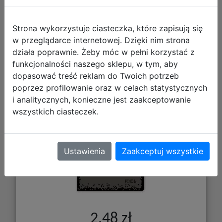
Strona wykorzystuje ciasteczka, które zapisują się
w przeglądarce internetowej. Dzięki nim strona
działa poprawnie. Żeby móc w pełni korzystać z
funkcjonalności naszego sklepu, w tym, aby
Interdruk Zeszyt A5 16 kartek
dopasować treść reklam do Twoich potrzeb
kolorowa 3linia UV Boys 366436
poprzez profilowanie oraz w celach statystycznych
i analitycznych, konieczne jest zaakceptowanie
wszystkich ciasteczek.
Ustawienia
Zaakceptuj wszystkie
2,48 zł