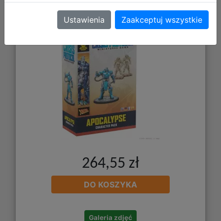
Marvel: Crisis Protocol - Apocalypse
Ustawienia
Zaakceptuj wszystkie
264,55 zł
DO KOSZYKA
Galeria zdjęć