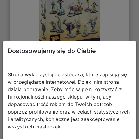
Dostosowujemy się do Ciebie
334,76 zł
Strona wykorzystuje ciasteczka, które zapisują się
w przeglądarce internetowej. Dzięki nim strona
DO KOSZYKA
działa poprawnie. Żeby móc w pełni korzystać z
funkcjonalności naszego sklepu, w tym, aby
dopasować treść reklam do Twoich potrzeb
Galeria zdjęć
poprzez profilowanie oraz w celach statystycznych
i analitycznych, konieczne jest zaakceptowanie
wszystkich ciasteczek.