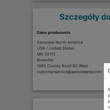
Szczegóły do
Dane producenta
Asmodee North America
USA / United States
MN 55113
Roseville
1995 County Road B2 West
customerservice@asmodeena.com
S
p
p
n