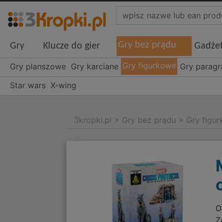
Gry bez prądu
Gry
Klucze do gier
Gadże
Gry figurkowe
Gry planszowe
Gry karciane
Gry parag
Star wars
X-wing
3kropki.pl
>
Gry bez prądu
>
Gry figu
O
Z