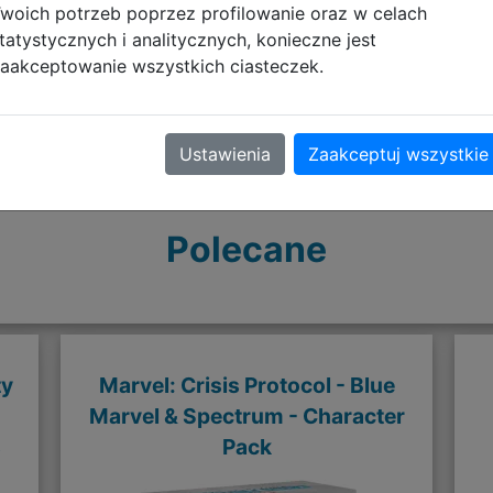
woich potrzeb poprzez profilowanie oraz w celach
tatystycznych i analitycznych, konieczne jest
aakceptowanie wszystkich ciasteczek.
Ustawienia
Zaakceptuj wszystkie
Polecane
ty
Marvel: Crisis Protocol - Blue
Marvel & Spectrum - Character
s
Pack