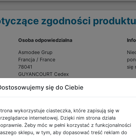
tyczące zgodności produktu
Osoba odpowiedzialna
Inf
Asmodee Grup
Nie
Francja / France
poni
78041
się
GUYANCOURT Cedex
8 Rue Jacqueline Auriol Quartier Villaroy
Dostosowujemy się do Ciebie
BP 40119
trona wykorzystuje ciasteczka, które zapisują się w
rzeglądarce internetowej. Dzięki nim strona działa
oprawnie. Żeby móc w pełni korzystać z funkcjonalności
Opinie o produkcie
aszego sklepu, w tym, aby dopasować treść reklam do