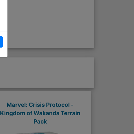
Marvel: Crisis Protocol -
Kingdom of Wakanda Terrain
Pack