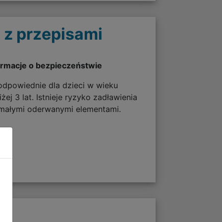
 z przepisami
ormacje o bezpieczeństwie
odpowiednie dla dzieci w wieku
żej 3 lat. Istnieje ryzyko zadławienia
 małymi oderwanymi elementami.