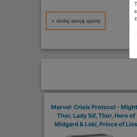
T
s
z
+ dodaj swoją opinię
Marvel: Crisis Protocol - Migh
Thor, Lady Sif, Thor, Hero of
Midgard & Loki, Prince of Lie