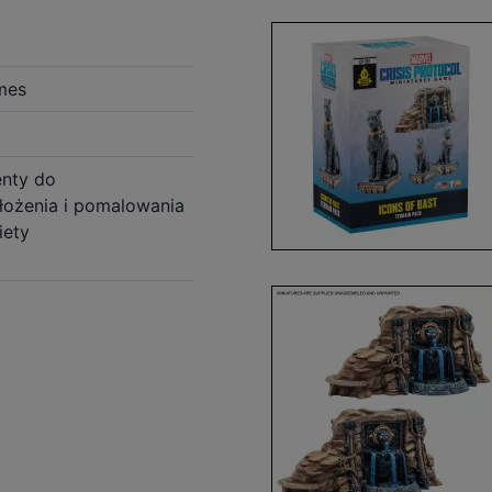
mes
enty do
łożenia i pomalowania
iety