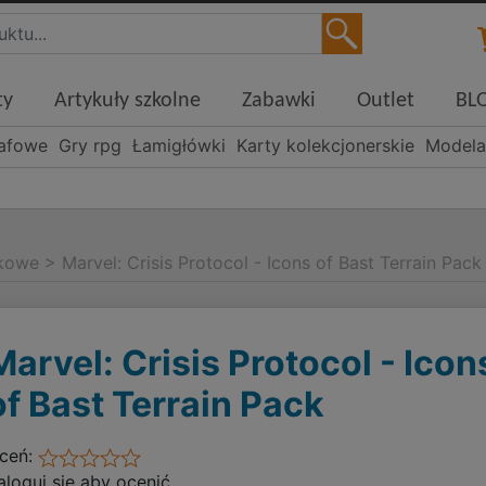
ty
Artykuły szkolne
Zabawki
Outlet
BL
rafowe
Gry rpg
Łamigłówki
Karty kolekcjonerskie
Modela
rkowe
>
Marvel: Crisis Protocol - Icons of Bast Terrain Pack
Marvel: Crisis Protocol - Icon
of Bast Terrain Pack
ceń:
aloguj się aby ocenić