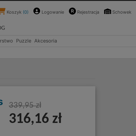
Koszyk
(
0
)
Logowanie
Rejestracja
Schowek
OG
rstwo
Puzzle
Akcesoria
s
339,95 zł
316,16 zł