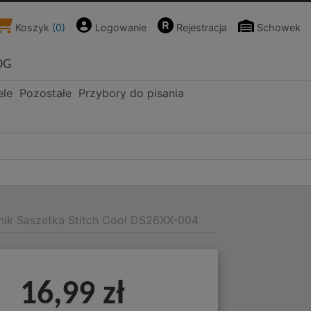
Koszyk
(
0
)
Logowanie
Rejestracja
Schowek
OG
ele
Pozostałe
Przybory do pisania
nik Saszetka Stitch Cool DS26XX-004
16,99 zł