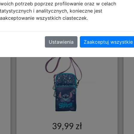
woich potrzeb poprzez profilowanie oraz w celach
tatystycznych i analitycznych, konieczne jest
aakceptowanie wszystkich ciasteczek.
ol
Paso Torebka Na Smartfona
P
Ustawienia
Zaakceptuj wszystkie
Stitch Cool DS26XX-210
39,99 zł