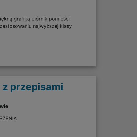
ękną grafiką piórnik pomieści
 zastosowaniu najwyższej klasy
 z przepisami
twie
ZEŻENIA