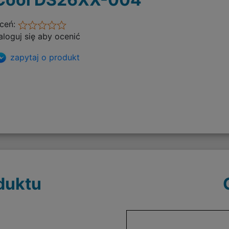
ceń:
aloguj się aby ocenić
zapytaj o produkt
duktu