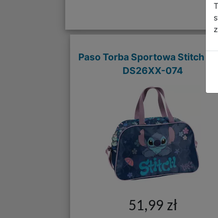
T
s
z
Paso Torba Sportowa Stitch Co
DS26XX-074
51,99 zł