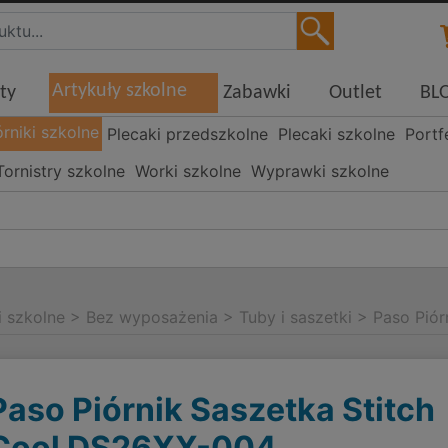
Artykuły szkolne
ty
Zabawki
Outlet
BL
órniki szkolne
Plecaki przedszkolne
Plecaki szkolne
Portf
Tornistry szkolne
Worki szkolne
Wyprawki szkolne
i szkolne
>
Bez wyposażenia
>
Tuby i saszetki
>
Paso Piór
Paso Piórnik Saszetka Stitch
Cool DS26XX-004