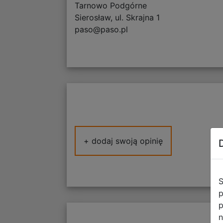
Tarnowo Podgórne
Sierosław, ul. Skrajna 1
paso@paso.pl
+ dodaj swoją opinię
S
p
p
n