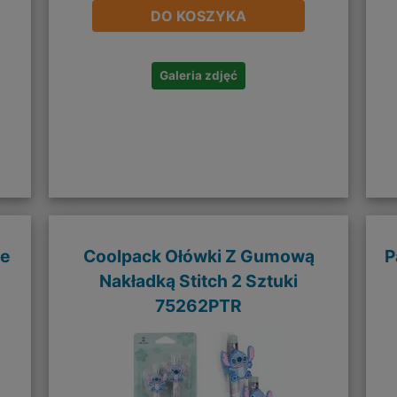
DO KOSZYKA
Galeria zdjęć
we
Coolpack Ołówki Z Gumową
P
Nakładką Stitch 2 Sztuki
75262PTR