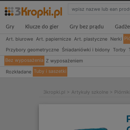
Gry
Klucze do gier
Gry bez prądu
Gadże
Pi
Art. biurowe
Art. papiernicze
Art. plastyczne
Nerki
Przybory geometryczne
Śniadaniówki i bidony
Torby
Bez wyposażenia
Z wyposażeniem
Tuby i saszetki
Rozkładane
3kropki.pl
>
Artykuły szkolne
>
Piórnik