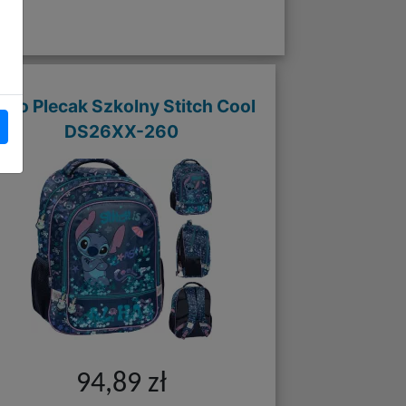
aso Plecak Szkolny Stitch Cool
DS26XX-260
94,89 zł