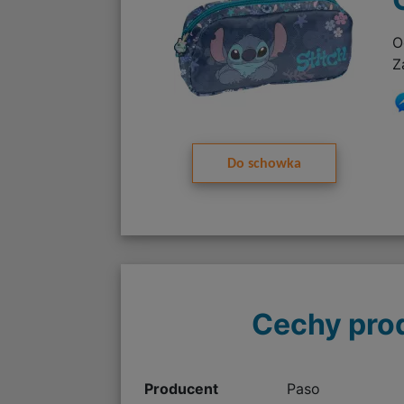
O
Z
Do schowka
Cechy pro
Producent
Paso