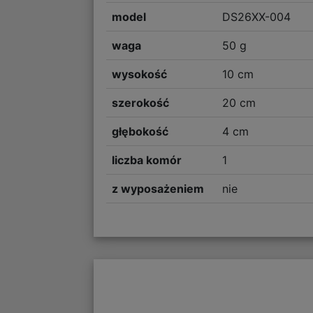
model
DS26XX-004
waga
50 g
wysokość
10 cm
szerokość
20 cm
głębokość
4 cm
liczba komór
1
z wyposażeniem
nie