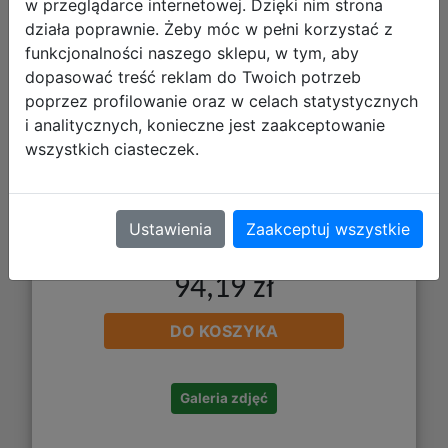
w przeglądarce internetowej. Dzięki nim strona
DS26XX-260
działa poprawnie. Żeby móc w pełni korzystać z
funkcjonalności naszego sklepu, w tym, aby
dopasować treść reklam do Twoich potrzeb
poprzez profilowanie oraz w celach statystycznych
i analitycznych, konieczne jest zaakceptowanie
wszystkich ciasteczek.
Ustawienia
Zaakceptuj wszystkie
94,19 zł
DO KOSZYKA
Galeria zdjęć