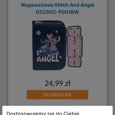
Wyposażenia Stitch And Angel
DS25CC-P001BW
24,99 zł
DO KOSZYKA
Galeria zdjęć
Dostosowujemy się do Ciebie