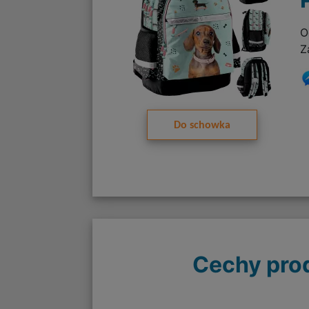
O
Z
Do schowka
Cechy pro