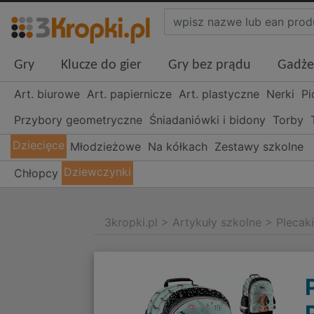
Gry
Klucze do gier
Gry bez prądu
Gadże
Art. biurowe
Art. papiernicze
Art. plastyczne
Nerki
Pi
Przybory geometryczne
Śniadaniówki i bidony
Torby
Dziecięce
Młodzieżowe
Na kółkach
Zestawy szkolne
Dziewczynki
Chłopcy
3kropki.pl
>
Artykuły szkolne
>
Plecak