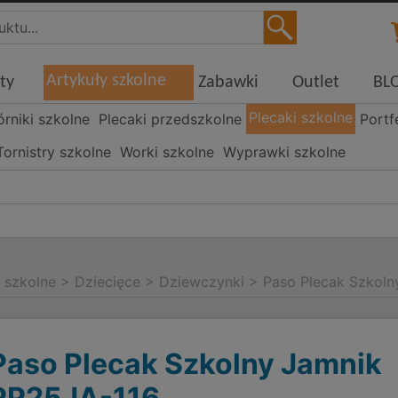
Artykuły szkolne
ty
Zabawki
Outlet
BL
Plecaki szkolne
órniki szkolne
Plecaki przedszkolne
Portf
Tornistry szkolne
Worki szkolne
Wyprawki szkolne
i szkolne
>
Dziecięce
>
Dziewczynki
>
Paso Plecak Szkol
Paso Plecak Szkolny Jamnik
PP25JA-116