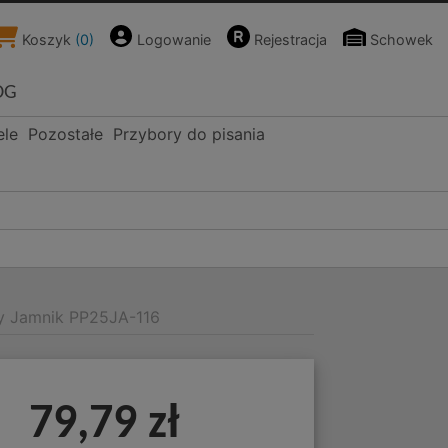
Koszyk
(
0
)
Logowanie
Rejestracja
Schowek
OG
ele
Pozostałe
Przybory do pisania
ny Jamnik PP25JA-116
79,79 zł