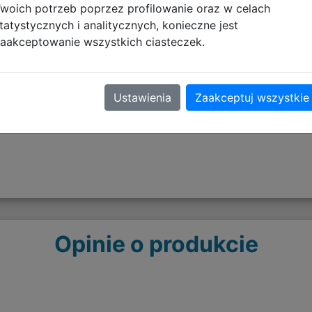
woich potrzeb poprzez profilowanie oraz w celach
tatystycznych i analitycznych, konieczne jest
Informacje o bezpieczeńs
aakceptowanie wszystkich ciasteczek.
Artykuły tekstylne - OSTR
pobierz plik
Ustawienia
Zaakceptuj wszystkie
Opinie o produkcie