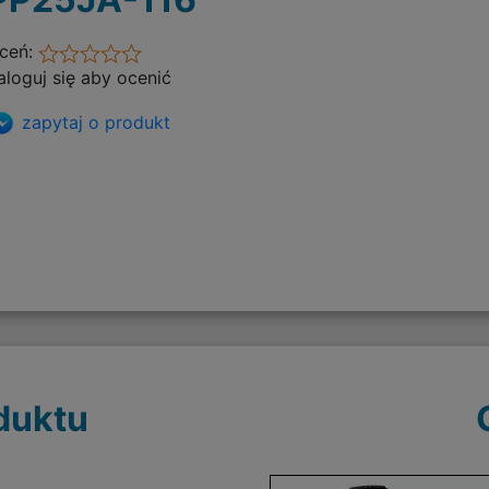
ceń:
aloguj się aby ocenić
zapytaj o produkt
duktu