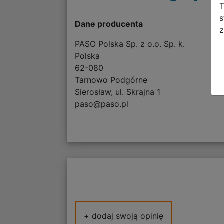
T
s
Dane producenta
z
PASO Polska Sp. z o.o. Sp. k.
Polska
62-080
Tarnowo Podgórne
Sierosław, ul. Skrajna 1
paso@paso.pl
+ dodaj swoją opinię