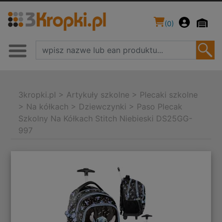
(
0
)
3kropki.pl
>
Artykuły szkolne
>
Plecaki szkolne
>
Na kółkach
>
Dziewczynki
>
Paso Plecak
Szkolny Na Kółkach Stitch Niebieski DS25GG-
997