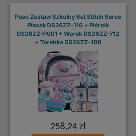
Paso Zestaw Szkolny 6el.Stitch Serce
Plecak DS26ZZ-116 + Piórnik
DS26ZZ-P001 + Worek DS26ZZ-712
+ Torebka DS26ZZ-108
258,24 zł