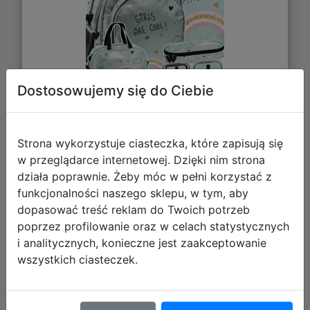
Dostosowujemy się do Ciebie
196,94 zł
Strona wykorzystuje ciasteczka, które zapisują się
DO KOSZYKA
w przeglądarce internetowej. Dzięki nim strona
działa poprawnie. Żeby móc w pełni korzystać z
funkcjonalności naszego sklepu, w tym, aby
Galeria zdjęć
dopasować treść reklam do Twoich potrzeb
poprzez profilowanie oraz w celach statystycznych
i analitycznych, konieczne jest zaakceptowanie
wszystkich ciasteczek.
Paso Zestaw Szkolny 3el. Tęcza