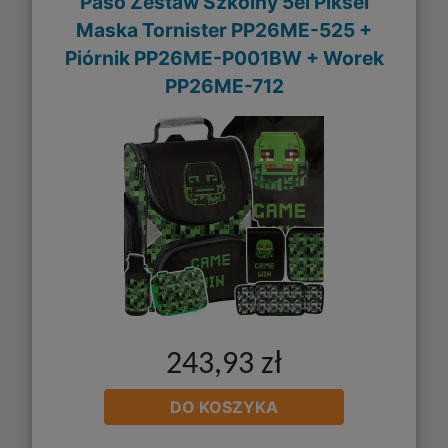
Paso Zestaw Szkolny 5el Piksel
Maska Tornister PP26ME-525 +
Piórnik PP26ME-P001BW + Worek
PP26ME-712
243,93 zł
DO KOSZYKA