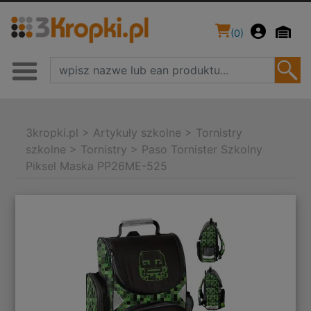
(
0
)
3kropki.pl
>
Artykuły szkolne
>
Tornistry
szkolne
>
Tornistry
>
Paso Tornister Szkolny
Piksel Maska PP26ME-525