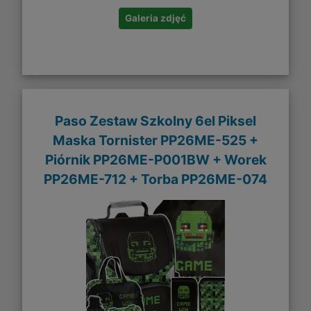
Galeria zdjęć
Paso Zestaw Szkolny 6el Piksel
Maska Tornister PP26ME-525 +
Piórnik PP26ME-P001BW + Worek
PP26ME-712 + Torba PP26ME-074