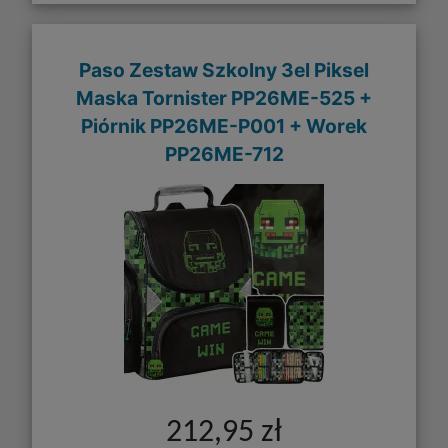
Paso Zestaw Szkolny 3el Piksel
Maska Tornister PP26ME-525 +
Piórnik PP26ME-P001 + Worek
PP26ME-712
212,95 zł