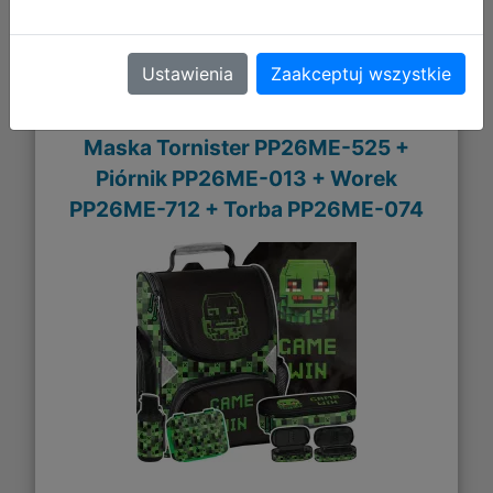
Ustawienia
Zaakceptuj wszystkie
Paso Zestaw Szkolny 5el Piksel
Maska Tornister PP26ME-525 +
Piórnik PP26ME-013 + Worek
PP26ME-712 + Torba PP26ME-074