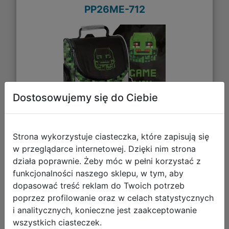
PP26ME-712
Dostosowujemy się do Ciebie
Strona wykorzystuje ciasteczka, które zapisują się
w przeglądarce internetowej. Dzięki nim strona
204,95 zł
działa poprawnie. Żeby móc w pełni korzystać z
funkcjonalności naszego sklepu, w tym, aby
DO KOSZYKA
dopasować treść reklam do Twoich potrzeb
poprzez profilowanie oraz w celach statystycznych
Galeria zdjęć
i analitycznych, konieczne jest zaakceptowanie
wszystkich ciasteczek.