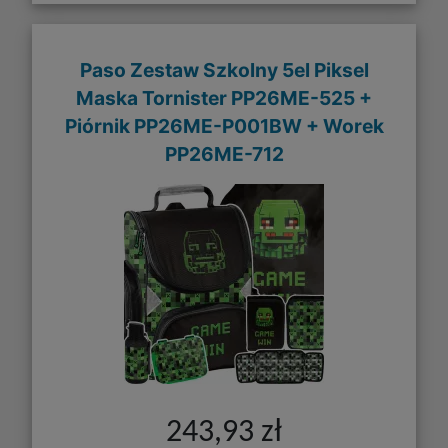
Paso Zestaw Szkolny 5el Piksel
Maska Tornister PP26ME-525 +
Piórnik PP26ME-P001BW + Worek
PP26ME-712
243,93 zł