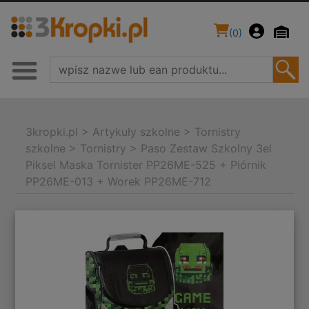
(
0
)
3kropki.pl
>
Artykuły szkolne
>
Tornistry
szkolne
>
Tornistry
>
Paso Zestaw Szkolny 3el
Piksel Maska Tornister PP26ME-525 + Piórnik
PP26ME-013 + Worek PP26ME-712