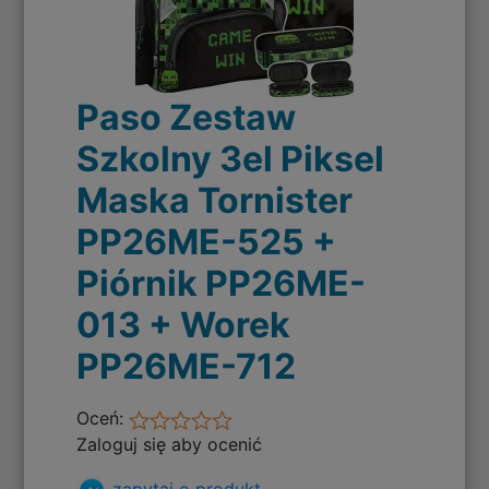
Paso Zestaw
Szkolny 3el Piksel
Maska Tornister
PP26ME-525 +
Piórnik PP26ME-
013 + Worek
PP26ME-712
Oceń:
Zaloguj się aby ocenić
zapytaj o produkt