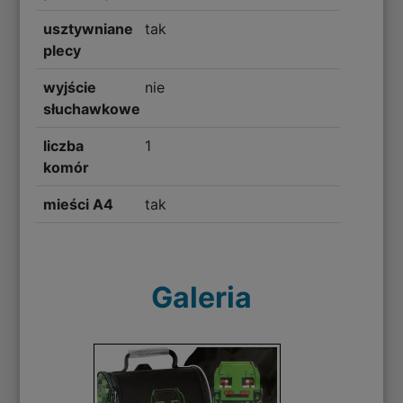
usztywniane
tak
plecy
wyjście
nie
słuchawkowe
liczba
1
komór
mieści A4
tak
Galeria