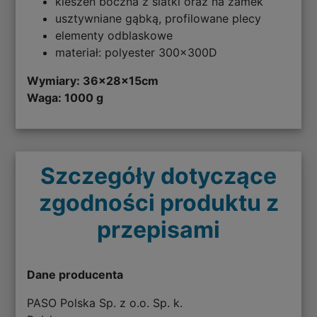
kieszeń boczna z siatki oraz na zamek
usztywniane gąbką, profilowane plecy
elementy odblaskowe
materiał: polyester 300x300D
Wymiary:
36x28x15cm
Waga: 1000 g
Szczegóły dotyczące
zgodności produktu z
przepisami
Dane producenta
PASO Polska Sp. z o.o. Sp. k.