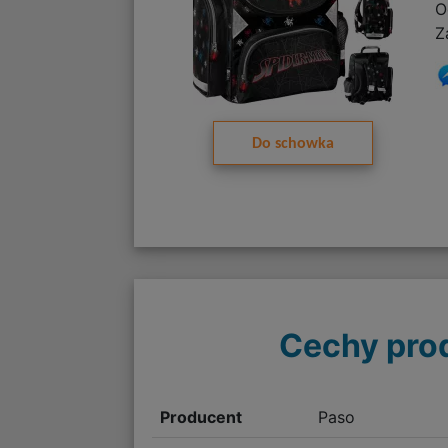
O
Z
Do schowka
Cechy pro
Producent
Paso