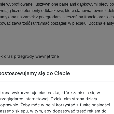
znie wyprofilowane i usztywnione panelami gąbkowymi plecy 
niają liczne elementy odblaskowe, które stanowią również de
mykana na zamek z przegrodami, kieszeń na froncie oraz kies
ować zawartość i utrzymać porządek w plecaku. Boczna elasty
k oraz przegrody wewnętrzne
zamek
Dostosowujemy się do Ciebie
plecy
trona wykorzystuje ciasteczka, które zapisują się w
rzeglądarce internetowej. Dzięki nim strona działa
oprawnie. Żeby móc w pełni korzystać z funkcjonalności
aszego sklepu, w tym, aby dopasować treść reklam do