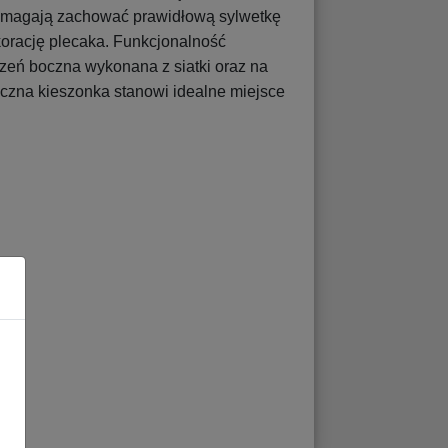
pomagają zachować prawidłową sylwetkę
korację plecaka. Funkcjonalność
zeń boczna wykonana z siatki oraz na
czna kieszonka stanowi idealne miejsce