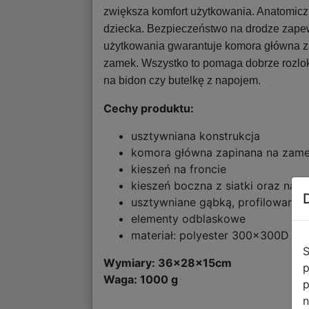
zwiększa komfort użytkowania. Anatomic
dziecka. Bezpieczeństwo na drodze zapew
użytkowania gwarantuje komora główna za
zamek. Wszystko to pomaga dobrze rozlok
na bidon czy butelkę z napojem.
Cechy produktu:
usztywniana konstrukcja
komora główna zapinana na zame
kieszeń na froncie
kieszeń boczna z siatki oraz na 
usztywniane gąbką, profilowane 
elementy odblaskowe
materiał: polyester 300x300D
S
Wymiary:
36x28x15cm
p
Waga: 1000 g
p
n