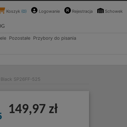
Koszyk
(
0
)
Logowanie
Rejestracja
Schowek
OG
ele
Pozostałe
Przybory do pisania
n Black SP26FF-525
149,97 zł
5