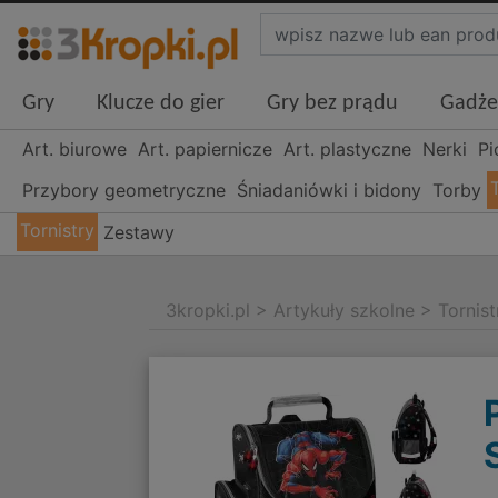
Gry
Klucze do gier
Gry bez prądu
Gadże
Art. biurowe
Art. papiernicze
Art. plastyczne
Nerki
Pi
Przybory geometryczne
Śniadaniówki i bidony
Torby
Tornistry
Zestawy
3kropki.pl
>
Artykuły szkolne
>
Tornist