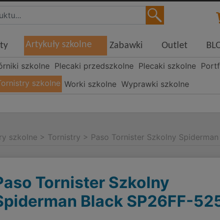
Artykuły szkolne
ty
Zabawki
Outlet
BL
órniki szkolne
Plecaki przedszkolne
Plecaki szkolne
Portf
Tornistry szkolne
Worki szkolne
Wyprawki szkolne
ry szkolne
>
Tornistry
>
Paso Tornister Szkolny Spiderma
Paso Tornister Szkolny
Spiderman Black SP26FF-52