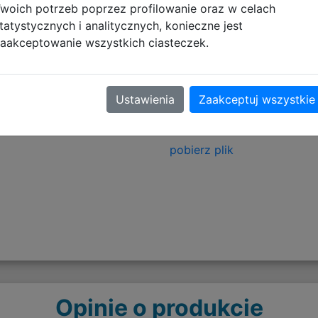
woich potrzeb poprzez profilowanie oraz w celach
tatystycznych i analitycznych, konieczne jest
tyczące zgodności produktu
aakceptowanie wszystkich ciasteczek.
Informacje o bezpieczeńs
Ustawienia
Zaakceptuj wszystkie
Artykuły tekstylne - OSTR
pobierz plik
Opinie o produkcie