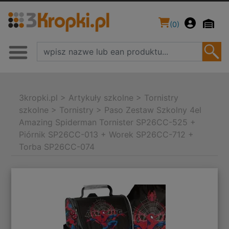
(
0
)
3kropki.pl
>
Artykuły szkolne
>
Tornistry
szkolne
>
Tornistry
>
Paso Zestaw Szkolny 4el
Amazing Spiderman Tornister SP26CC-525 +
Piórnik SP26CC-013 + Worek SP26CC-712 +
Torba SP26CC-074