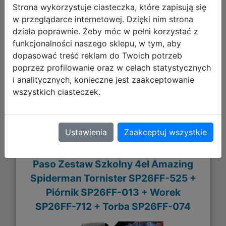
Strona wykorzystuje ciasteczka, które zapisują się
w przeglądarce internetowej. Dzięki nim strona
działa poprawnie. Żeby móc w pełni korzystać z
248,94 zł
funkcjonalności naszego sklepu, w tym, aby
dopasować treść reklam do Twoich potrzeb
DO KOSZYKA
poprzez profilowanie oraz w celach statystycznych
i analitycznych, konieczne jest zaakceptowanie
wszystkich ciasteczek.
Ustawienia
Zaakceptuj wszystkie
Paso Zestaw Szkolny 4el Amazing
Spiderman Tornister SP26FF-525 +
Piórnik SP26FF-013 + Worek
SP26FF-712 + Torba SP26FF-074