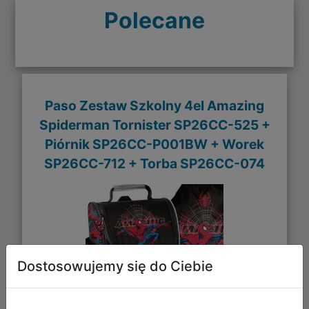
Polecane
Paso Zestaw Szkolny 4el Amazing
Spiderman Tornister SP26CC-525 +
Piórnik SP26CC-P001BW + Worek
SP26CC-712 + Torba SP26CC-074
Dostosowujemy się do Ciebie