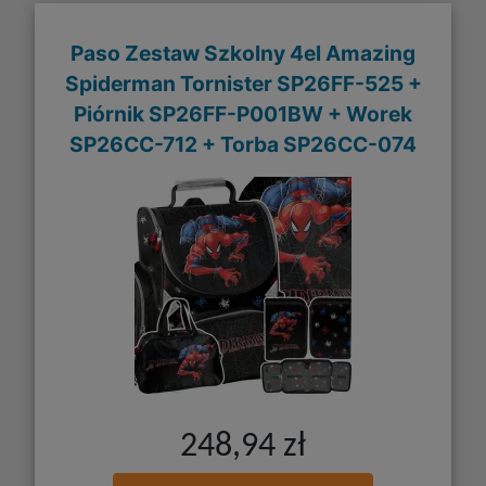
Paso Zestaw Szkolny 4el Amazing
Spiderman Tornister SP26FF-525 +
Piórnik SP26FF-P001BW + Worek
SP26CC-712 + Torba SP26CC-074
248,94 zł