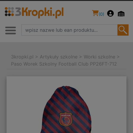
(
0
)
3kropki.pl
>
Artykuły szkolne
>
Worki szkolne
>
Paso Worek Szkolny Football Club PP26FT-712