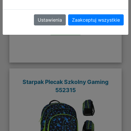
DO KOSZYKA
Ustawienia
Zaakceptuj wszystkie
Galeria zdjęć
Starpak Plecak Szkolny Gaming
552315