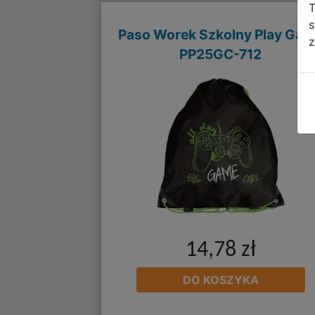
T
s
Paso Worek Szkolny Play Ga
z
PP25GC-712
14,78 zł
DO KOSZYKA