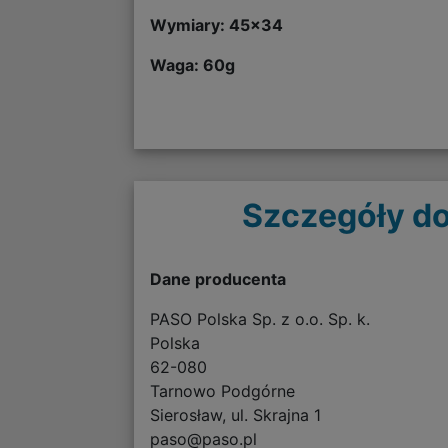
Wymiary: 45
x34
Waga: 60g
Szczegóły do
Dane producenta
PASO Polska Sp. z o.o. Sp. k.
Polska
62-080
Tarnowo Podgórne
Sierosław, ul. Skrajna 1
paso@paso.pl