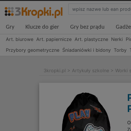
Gry
Klucze do gier
Gry bez prądu
Gadże
Art. biurowe
Art. papiernicze
Art. plastyczne
Nerki
Pi
Przybory geometryczne
Śniadaniówki i bidony
Torby
3kropki.pl
>
Artykuły szkolne
>
Worki 
O
Z