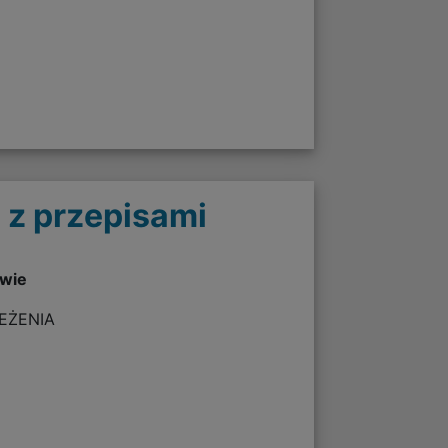
 z przepisami
twie
ZEŻENIA