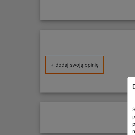
+ dodaj swoją opinię
S
p
p
n