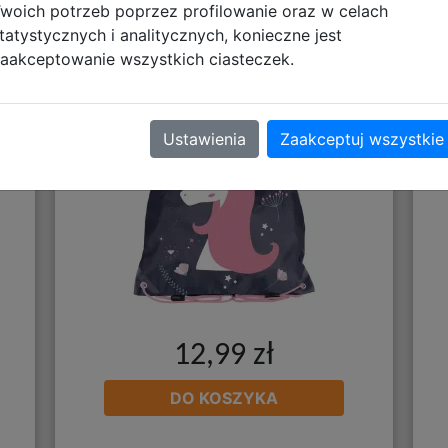
woich potrzeb poprzez profilowanie oraz w celach
tatystycznych i analitycznych, konieczne jest
me
Paso Worek Szkolny Jednorożec
P
aakceptowanie wszystkich ciasteczek.
PP24UC-712
Ustawienia
Zaakceptuj wszystkie
12,99 zł
DO KOSZYKA