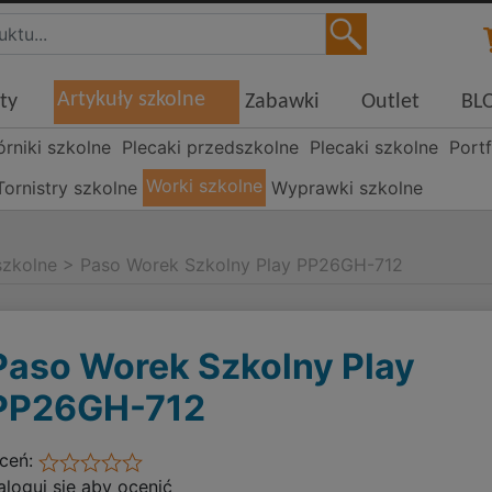
Artykuły szkolne
ty
Zabawki
Outlet
BL
órniki szkolne
Plecaki przedszkolne
Plecaki szkolne
Portf
Worki szkolne
Tornistry szkolne
Wyprawki szkolne
szkolne
>
Paso Worek Szkolny Play PP26GH-712
Paso Worek Szkolny Play
PP26GH-712
ceń:
aloguj się aby ocenić