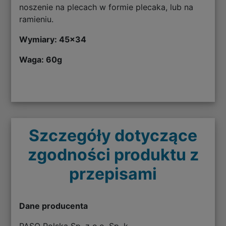
noszenie na plecach w formie plecaka, lub na
ramieniu.
Wymiary: 45
x34
Waga: 60g
Szczegóły dotyczące
zgodności produktu z
przepisami
Dane producenta
PASO Polska Sp. z o.o. Sp. k.