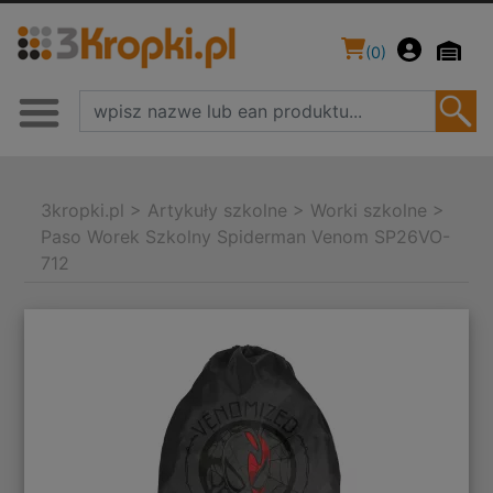
(
0
)
3kropki.pl
>
Artykuły szkolne
>
Worki szkolne
>
Paso Worek Szkolny Spiderman Venom SP26VO-
712