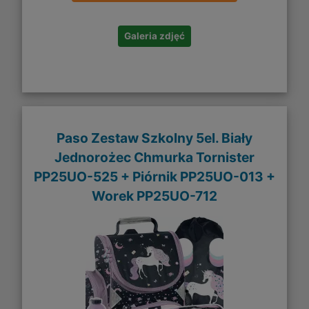
Galeria zdjęć
Paso Zestaw Szkolny 5el. Biały
Jednorożec Chmurka Tornister
PP25UO-525 + Piórnik PP25UO-013 +
Worek PP25UO-712