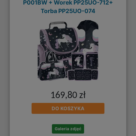
P001BW + Worek PP25UO-712+
Torba PP25UO-074
169,80 zł
DO KOSZYKA
Galeria zdjęć