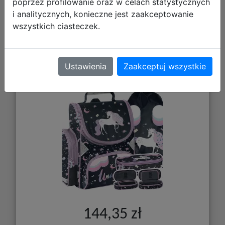
poprzez profilowanie oraz w celach statystycznych
i analitycznych, konieczne jest zaakceptowanie
wszystkich ciasteczek.
Paso Zestaw Szkolny 3el. Biały
Jednorożec Chmurka Tornister
PP25UO-525 + Piórnik PP25UO-013 +
Ustawienia
Zaakceptuj wszystkie
Worek PP25UO-712
144,35 zł