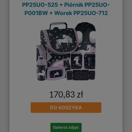
PP25UO-525 + Piórnik PP25UO-
P001BW + Worek PP25UO-712
170,83 zł
DO KOSZYKA
Galeria zdjęć