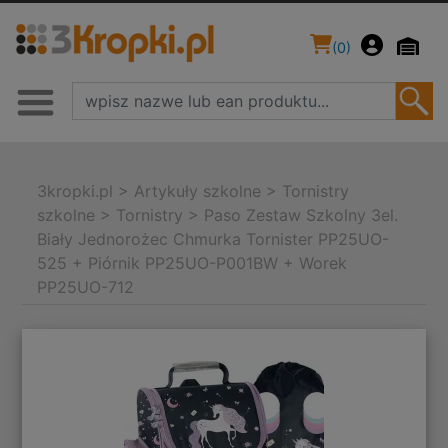
(
0
)
3kropki.pl
>
Artykuły szkolne
>
Tornistry
szkolne
>
Tornistry
>
Paso Zestaw Szkolny 3el.
Biały Jednorożec Chmurka Tornister PP25UO-
525 + Piórnik PP25UO-P001BW + Worek
PP25UO-712