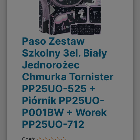
Paso Zestaw
Szkolny 3el. Biały
Jednorożec
Chmurka Tornister
PP25UO-525 +
Piórnik PP25UO-
P001BW + Worek
PP25UO-712
Oceń: