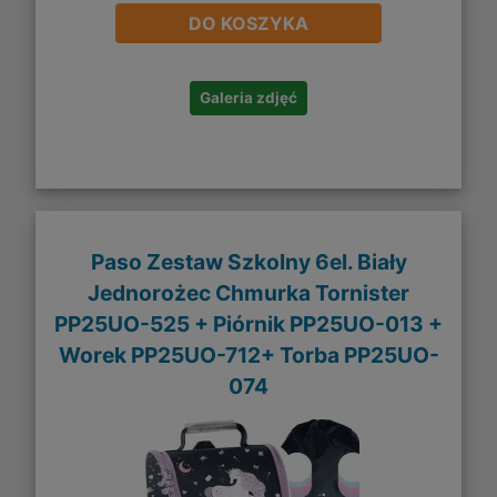
DO KOSZYKA
Galeria zdjęć
Paso Zestaw Szkolny 6el. Biały
Jednorożec Chmurka Tornister
PP25UO-525 + Piórnik PP25UO-013 +
Worek PP25UO-712+ Torba PP25UO-
074