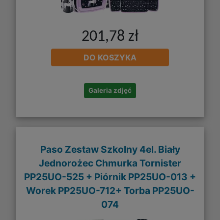
201,78 zł
DO KOSZYKA
Galeria zdjęć
Paso Zestaw Szkolny 4el. Biały
Jednorożec Chmurka Tornister
PP25UO-525 + Piórnik PP25UO-013 +
Worek PP25UO-712+ Torba PP25UO-
074