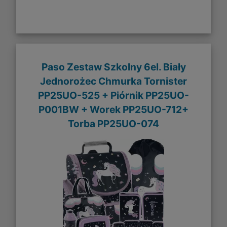
Paso Zestaw Szkolny 6el. Biały
Jednorożec Chmurka Tornister
PP25UO-525 + Piórnik PP25UO-
P001BW + Worek PP25UO-712+
Torba PP25UO-074