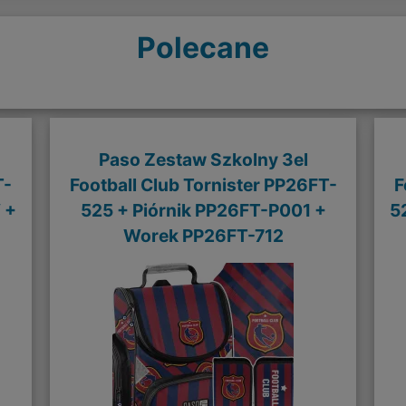
Polecane
Paso Zestaw Szkolny 3el
T-
Football Club Tornister PP26FT-
F
 +
525 + Piórnik PP26FT-P001 +
5
Worek PP26FT-712