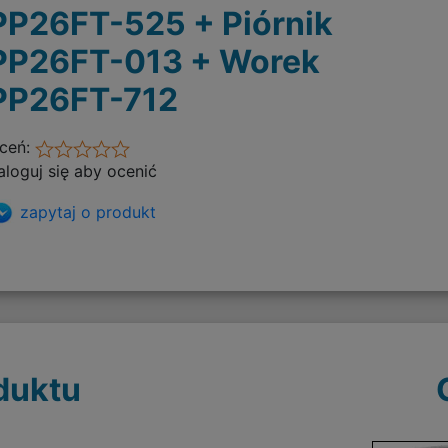
PP26FT-525 + Piórnik
PP26FT-013 + Worek
PP26FT-712
ceń:
aloguj się aby ocenić
zapytaj o produkt
duktu