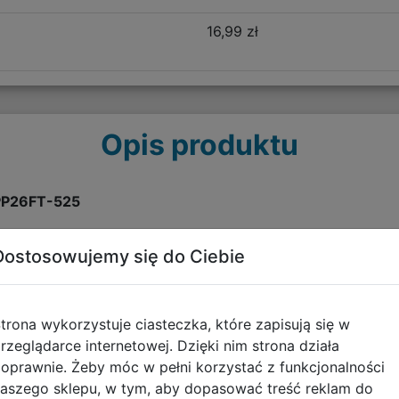
16,99 zł
Opis produktu
 PP26FT-525
akości materiałów. Jest lekki, posiada miękkie, szerokie, ergon
Dostosowujemy się do Ciebie
znie wyprofilowane i usztywnione panelami gąbkowymi plecy 
niają liczne elementy odblaskowe, które stanowią również de
mykana na zamek z przegrodami, kieszeń na froncie oraz kies
trona wykorzystuje ciasteczka, które zapisują się w
ować zawartość i utrzymać porządek w plecaku. Boczna elasty
rzeglądarce internetowej. Dzięki nim strona działa
oprawnie. Żeby móc w pełni korzystać z funkcjonalności
aszego sklepu, w tym, aby dopasować treść reklam do