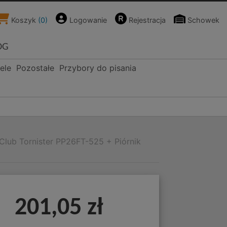
Koszyk
(
0
)
Logowanie
Rejestracja
Schowek
OG
ele
Pozostałe
Przybory do pisania
Club Tornister PP26FT-525 + Piórnik
201,05 zł