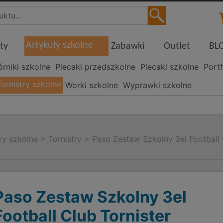
Artykuły szkolne
ty
Zabawki
Outlet
BL
órniki szkolne
Plecaki przedszkolne
Plecaki szkolne
Portf
Tornistry szkolne
Worki szkolne
Wyprawki szkolne
ry szkolne
>
Tornistry
>
Paso Zestaw Szkolny 3el Football 
Paso Zestaw Szkolny 3el
Football Club Tornister