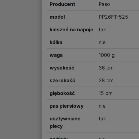
Producent
Paso
model
PP26FT-525
kieszeń na napoje
tak
kółka
nie
waga
1000 g
wysokość
36 cm
szerokość
28 cm
głębokość
15 cm
pas piersiowy
nie
usztywniane
tak
plecy
wyjście
nie