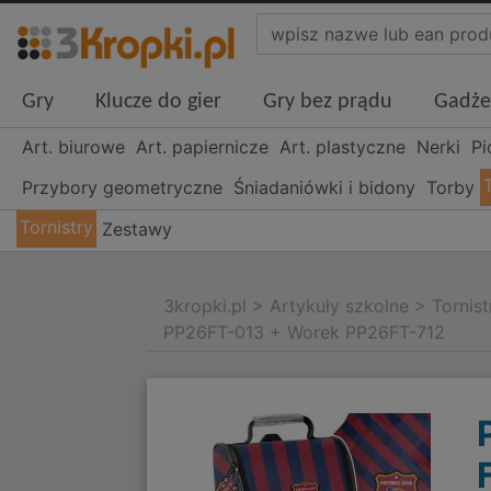
Gry
Klucze do gier
Gry bez prądu
Gadże
Art. biurowe
Art. papiernicze
Art. plastyczne
Nerki
Pi
Przybory geometryczne
Śniadaniówki i bidony
Torby
Tornistry
Zestawy
3kropki.pl
>
Artykuły szkolne
>
Tornist
PP26FT-013 + Worek PP26FT-712