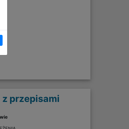
 z przepisami
twie
ZEŻENIA