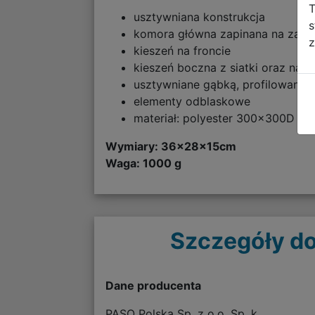
T
usztywniana konstrukcja
s
komora główna zapinana na zame
z
kieszeń na froncie
kieszeń boczna z siatki oraz na 
usztywniane gąbką, profilowane 
elementy odblaskowe
materiał: polyester 300x300D
Wymiary:
36x28x15cm
Waga: 1000 g
Szczegóły do
Dane producenta
PASO Polska Sp. z o.o. Sp. k.