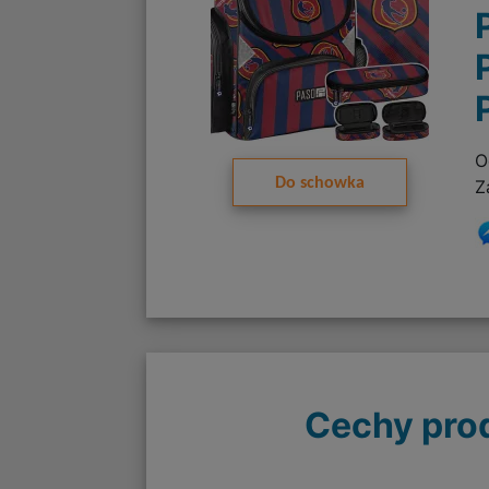
O
Do schowka
Z
Cechy pro