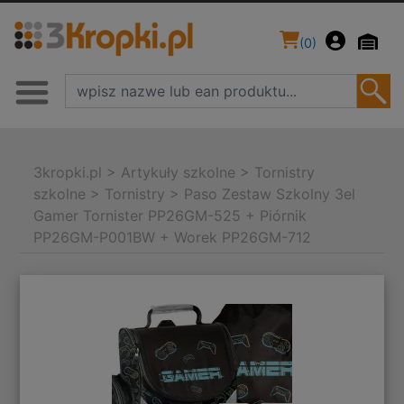
(
0
)
3kropki.pl
>
Artykuły szkolne
>
Tornistry
szkolne
>
Tornistry
>
Paso Zestaw Szkolny 3el
Gamer Tornister PP26GM-525 + Piórnik
PP26GM-P001BW + Worek PP26GM-712