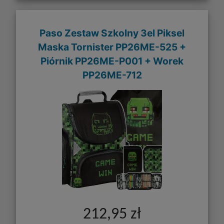
Paso Zestaw Szkolny 3el Piksel
Maska Tornister PP26ME-525 +
Piórnik PP26ME-P001 + Worek
PP26ME-712
212,95 zł