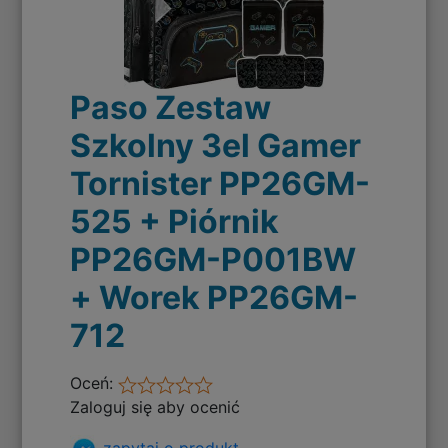
Paso Zestaw
Szkolny 3el Gamer
Tornister PP26GM-
525 + Piórnik
PP26GM-P001BW
+ Worek PP26GM-
712
Oceń:
Zaloguj się aby ocenić
zapytaj o produkt