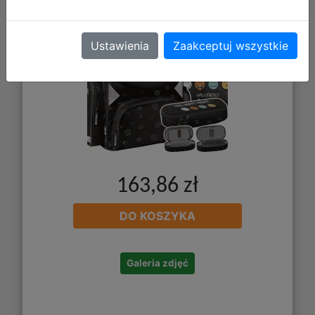
Ustawienia
Zaakceptuj wszystkie
163,86 zł
DO KOSZYKA
Galeria zdjęć