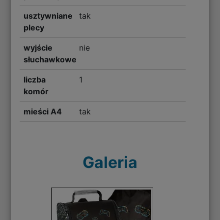
usztywniane
tak
plecy
wyjście
nie
słuchawkowe
liczba
1
komór
mieści A4
tak
Galeria