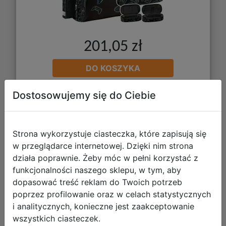
201,05 zł
DO KOSZYKA
Dostosowujemy się do Ciebie
Galeria zdjęć
Strona wykorzystuje ciasteczka, które zapisują się
w przeglądarce internetowej. Dzięki nim strona
działa poprawnie. Żeby móc w pełni korzystać z
funkcjonalności naszego sklepu, w tym, aby
dopasować treść reklam do Twoich potrzeb
Paso Zestaw Szkolny 3el. Feel Happy
poprzez profilowanie oraz w celach statystycznych
Tornister SM25LR-525 + Piórnik
i analitycznych, konieczne jest zaakceptowanie
SM25LR-013 + Worek SM25LR-712
wszystkich ciasteczek.